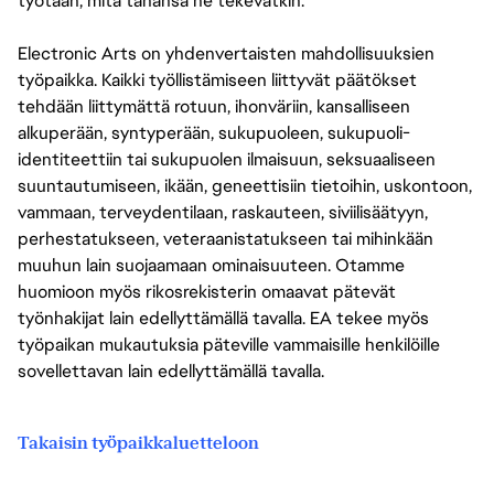
työtään, mitä tahansa he tekevätkin.
Electronic Arts on yhdenvertaisten mahdollisuuksien
työpaikka. Kaikki työllistämiseen liittyvät päätökset
tehdään liittymättä rotuun, ihonväriin, kansalliseen
alkuperään, syntyperään, sukupuoleen, sukupuoli-
identiteettiin tai sukupuolen ilmaisuun, seksuaaliseen
suuntautumiseen, ikään, geneettisiin tietoihin, uskontoon,
vammaan, terveydentilaan, raskauteen, siviilisäätyyn,
perhestatukseen, veteraanistatukseen tai mihinkään
muuhun lain suojaamaan ominaisuuteen. Otamme
huomioon myös rikosrekisterin omaavat pätevät
työnhakijat lain edellyttämällä tavalla. EA tekee myös
työpaikan mukautuksia päteville vammaisille henkilöille
sovellettavan lain edellyttämällä tavalla.
Takaisin työpaikkaluetteloon