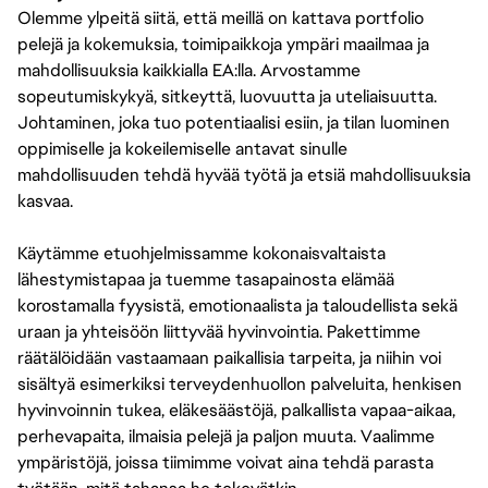
Olemme ylpeitä siitä, että meillä on kattava portfolio
pelejä ja kokemuksia, toimipaikkoja ympäri maailmaa ja
mahdollisuuksia kaikkialla EA:lla. Arvostamme
sopeutumiskykyä, sitkeyttä, luovuutta ja uteliaisuutta.
Johtaminen, joka tuo potentiaalisi esiin, ja tilan luominen
oppimiselle ja kokeilemiselle antavat sinulle
mahdollisuuden tehdä hyvää työtä ja etsiä mahdollisuuksia
kasvaa.
Käytämme etuohjelmissamme kokonaisvaltaista
lähestymistapaa ja tuemme tasapainosta elämää
korostamalla fyysistä, emotionaalista ja taloudellista sekä
uraan ja yhteisöön liittyvää hyvinvointia. Pakettimme
räätälöidään vastaamaan paikallisia tarpeita, ja niihin voi
sisältyä esimerkiksi terveydenhuollon palveluita, henkisen
hyvinvoinnin tukea, eläkesäästöjä, palkallista vapaa-aikaa,
perhevapaita, ilmaisia pelejä ja paljon muuta. Vaalimme
ympäristöjä, joissa tiimimme voivat aina tehdä parasta