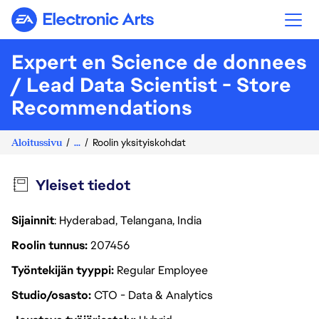
Electronic Arts
Expert en Science de donnees
/ Lead Data Scientist - Store
Recommendations
Aloitussivu
...
Roolin yksityiskohdat
Yleiset tiedot
Sijainnit
: Hyderabad, Telangana, India
Roolin tunnus
207456
Työntekijän tyyppi
Regular Employee
Studio/osasto
CTO - Data & Analytics