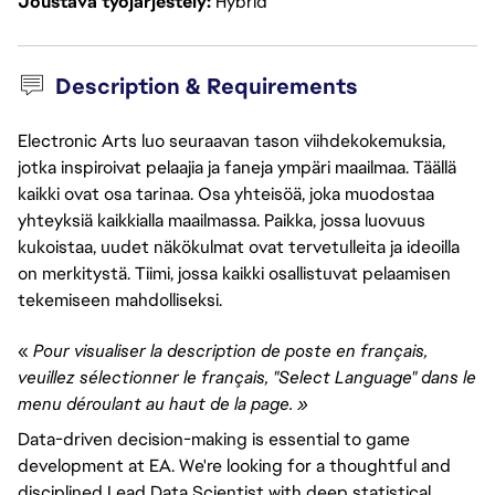
Joustava työjärjestely
Hybrid
Description & Requirements
Electronic Arts luo seuraavan tason viihdekokemuksia,
jotka inspiroivat pelaajia ja faneja ympäri maailmaa. Täällä
kaikki ovat osa tarinaa. Osa yhteisöä, joka muodostaa
yhteyksiä kaikkialla maailmassa. Paikka, jossa luovuus
kukoistaa, uudet näkökulmat ovat tervetulleita ja ideoilla
on merkitystä. Tiimi, jossa kaikki osallistuvat pelaamisen
tekemiseen mahdolliseksi.
«
Pour visualiser la description de poste en français,
veuillez sélectionner le français, "Select Language" dans le
menu déroulant au haut de la page. »
Data-driven decision-making is essential to game
development at EA. We're looking for a thoughtful and
disciplined Lead Data Scientist with deep statistical