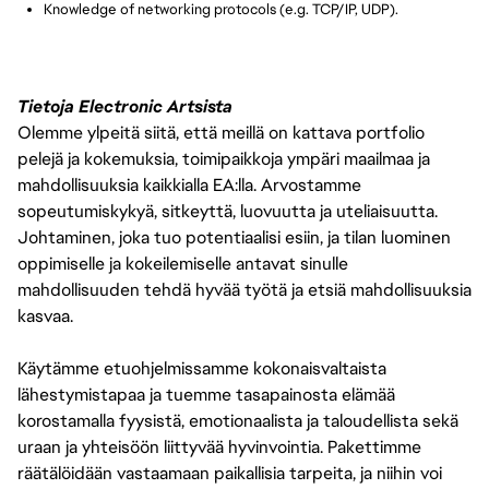
Knowledge of networking protocols (e.g. TCP/IP, UDP).
Tietoja Electronic Artsista
Olemme ylpeitä siitä, että meillä on kattava portfolio
pelejä ja kokemuksia, toimipaikkoja ympäri maailmaa ja
mahdollisuuksia kaikkialla EA:lla. Arvostamme
sopeutumiskykyä, sitkeyttä, luovuutta ja uteliaisuutta.
Johtaminen, joka tuo potentiaalisi esiin, ja tilan luominen
oppimiselle ja kokeilemiselle antavat sinulle
mahdollisuuden tehdä hyvää työtä ja etsiä mahdollisuuksia
kasvaa.
Käytämme etuohjelmissamme kokonaisvaltaista
lähestymistapaa ja tuemme tasapainosta elämää
korostamalla fyysistä, emotionaalista ja taloudellista sekä
uraan ja yhteisöön liittyvää hyvinvointia. Pakettimme
räätälöidään vastaamaan paikallisia tarpeita, ja niihin voi