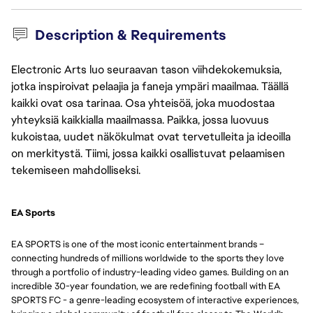
Description & Requirements
Electronic Arts luo seuraavan tason viihdekokemuksia,
jotka inspiroivat pelaajia ja faneja ympäri maailmaa. Täällä
kaikki ovat osa tarinaa. Osa yhteisöä, joka muodostaa
yhteyksiä kaikkialla maailmassa. Paikka, jossa luovuus
kukoistaa, uudet näkökulmat ovat tervetulleita ja ideoilla
on merkitystä. Tiimi, jossa kaikki osallistuvat pelaamisen
tekemiseen mahdolliseksi.
EA Sports
EA SPORTS is one of the most iconic entertainment brands –
connecting hundreds of millions worldwide to the sports they love
through a portfolio of industry-leading video games. Building on an
incredible 30-year foundation, we are redefining football with EA
SPORTS FC - a genre-leading ecosystem of interactive experiences,