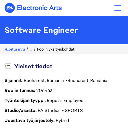
Electronic Arts
Software Engineer
Aloitussivu
...
Roolin yksityiskohdat
Yleiset tiedot
Sijainnit
: Bucharest, Romania
Bucharest
Romania
Roolin tunnus
206462
Työntekijän tyyppi
Regular Employee
Studio/osasto
EA Studios - SPORTS
Joustava työjärjestely
Hybrid