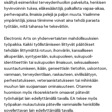
sisältyä esimerkiksi terveydenhuollon palveluita, henkisen
hyvinvoinnin tukea, eläkesäästöjä, palkallista vapaa-aikaa,
perhevapaita, ilmaisia pelejä ja paljon muuta. Vaalimme
ympäristöjä, joissa tiimimme voivat aina tehdä parasta
työtään, mitä tahansa he tekevätkin.
Electronic Arts on yhdenvertaisten mahdollisuuksien
työpaikka. Kaikki työllistämiseen liittyvät päätökset
tehdään liittymättä rotuun, ihonväriin, kansalliseen
alkuperään, syntyperään, sukupuoleen, sukupuoli-
identiteettiin tai sukupuolen ilmaisuun, seksuaaliseen
suuntautumiseen, ikään, geneettisiin tietoihin, uskontoon,
vammaan, terveydentilaan, raskauteen, siviilisäätyyn,
perhestatukseen, veteraanistatukseen tai mihinkään
muuhun lain suojaamaan ominaisuuteen. Otamme
huomioon myös rikosrekisterin omaavat pätevät
työnhakijat lain edellyttämällä tavalla. EA tekee myös
työpaikan mukautuksia päteville vammaisille henkilöille
sovellettavan lain edellyttämällä tavalla.