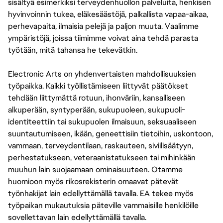
sisältyä esimerkiksi terveydenhuollon palveluita, henkisen
hyvinvoinnin tukea, eläkesäästöjä, palkallista vapaa-aikaa,
perhevapaita, ilmaisia pelejä ja paljon muuta. Vaalimme
ympäristöjä, joissa tiimimme voivat aina tehdä parasta
työtään, mitä tahansa he tekevätkin.
Electronic Arts on yhdenvertaisten mahdollisuuksien
työpaikka. Kaikki työllistämiseen liittyvät päätökset
tehdään liittymättä rotuun, ihonväriin, kansalliseen
alkuperään, syntyperään, sukupuoleen, sukupuoli-
identiteettiin tai sukupuolen ilmaisuun, seksuaaliseen
suuntautumiseen, ikään, geneettisiin tietoihin, uskontoon,
vammaan, terveydentilaan, raskauteen, siviilisäätyyn,
perhestatukseen, veteraanistatukseen tai mihinkään
muuhun lain suojaamaan ominaisuuteen. Otamme
huomioon myös rikosrekisterin omaavat pätevät
työnhakijat lain edellyttämällä tavalla. EA tekee myös
työpaikan mukautuksia päteville vammaisille henkilöille
sovellettavan lain edellyttämällä tavalla.