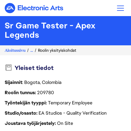
Electronic Arts
Sr Game Tester - Apex
Legends
Aloitussivu
...
Roolin yksityiskohdat
Yleiset tiedot
Sijainnit
: Bogota, Colombia
Roolin tunnus
209780
Työntekijän tyyppi
Temporary Employee
Studio/osasto
EA Studios - Quality Verification
Joustava työjärjestely
On Site