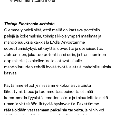
environment …and more!
Tietoja Electronic Artsista
Olemme ylpeitä siitä, että meillä on kattava portfolio
pelejä ja kokemuksia, toimipaikkoja ympäri maailmaa ja
mahdollisuuksia kaikkialla EA:lla. Arvostamme
sopeutumiskykyä, sitkeyttä, luovuutta ja uteliaisuutta.
Johtaminen, joka tuo potentiaalisi esiin, ja tilan luominen
oppimiselle ja kokeilemiselle antavat sinulle
mahdollisuuden tehdä hyvää työtä ja etsiä mahdollisuuksia
kasvaa.
Käytämme etuohjelmissamme kokonaisvaltaista
lähestymistapaa ja tuemme tasapainosta elämää
korostamalla fyysistä, emotionaalista ja taloudellista sekä
uraan ja yhteisöön liittyvää hyvinvointia. Pakettimme
räätälöidään vastaamaan paikallisia tarpeita, ja niihin voi