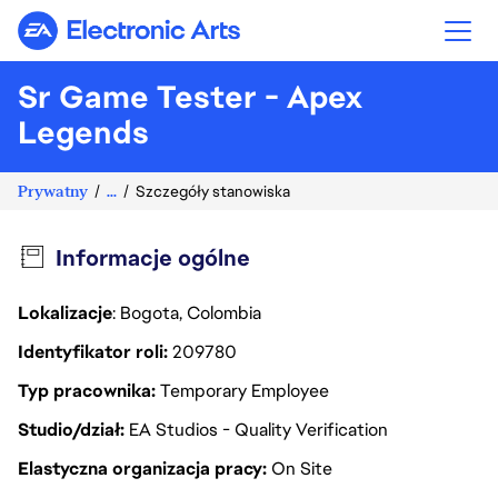
Electronic Arts
Sr Game Tester - Apex
Legends
Prywatny
...
Szczegóły stanowiska
Informacje ogólne
Lokalizacje
: Bogota, Colombia
Identyfikator roli
209780
Typ pracownika
Temporary Employee
Studio/dział
EA Studios - Quality Verification
Elastyczna organizacja pracy
On Site