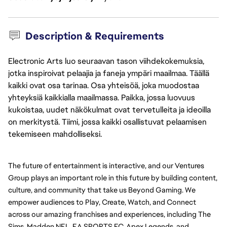
Description & Requirements
Electronic Arts luo seuraavan tason viihdekokemuksia,
jotka inspiroivat pelaajia ja faneja ympäri maailmaa. Täällä
kaikki ovat osa tarinaa. Osa yhteisöä, joka muodostaa
yhteyksiä kaikkialla maailmassa. Paikka, jossa luovuus
kukoistaa, uudet näkökulmat ovat tervetulleita ja ideoilla
on merkitystä. Tiimi, jossa kaikki osallistuvat pelaamisen
tekemiseen mahdolliseksi.
The future of entertainment is interactive, and our Ventures 
Group plays an important role in this future by building content, 
culture, and community that take us Beyond Gaming. We 
empower audiences to Play, Create, Watch, and Connect 
across our amazing franchises and experiences, including The 
Sims, Madden NFL, EA SPORTS FC, Apex Legends, and 