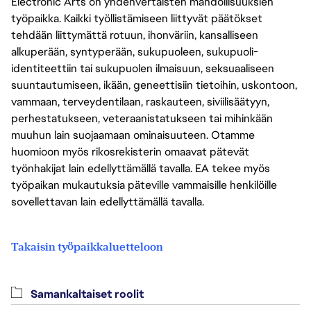
Electronic Arts on yhdenvertaisten mahdollisuuksien
työpaikka. Kaikki työllistämiseen liittyvät päätökset
tehdään liittymättä rotuun, ihonväriin, kansalliseen
alkuperään, syntyperään, sukupuoleen, sukupuoli-
identiteettiin tai sukupuolen ilmaisuun, seksuaaliseen
suuntautumiseen, ikään, geneettisiin tietoihin, uskontoon,
vammaan, terveydentilaan, raskauteen, siviilisäätyyn,
perhestatukseen, veteraanistatukseen tai mihinkään
muuhun lain suojaamaan ominaisuuteen. Otamme
huomioon myös rikosrekisterin omaavat pätevät
työnhakijat lain edellyttämällä tavalla. EA tekee myös
työpaikan mukautuksia päteville vammaisille henkilöille
sovellettavan lain edellyttämällä tavalla.
Takaisin työpaikkaluetteloon
Samankaltaiset roolit