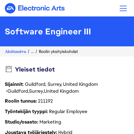
Electronic Arts
Software Engineer III
Aloitussivu
...
Roolin yksityiskohdat
Yleiset tiedot
Sijainnit
: Guildford, Surrey, United Kingdom
Guildford
Surrey
United Kingdom
Roolin tunnus
211192
Työntekijän tyyppi
Regular Employee
Studio/osasto
Marketing
Joustava työjärjestely
Hybrid