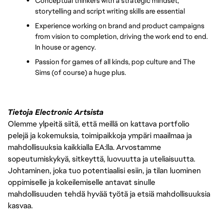
Conceptual thinkers with a strategic mindset, 
storytelling and script writing skills are essential
Experience working on brand and product campaigns 
from vision to completion, driving the work end to end. 
In house or agency.
Passion for games of all kinds, pop culture and The 
Sims (of course) a huge plus. 
Tietoja Electronic Artsista
Olemme ylpeitä siitä, että meillä on kattava portfolio
pelejä ja kokemuksia, toimipaikkoja ympäri maailmaa ja
mahdollisuuksia kaikkialla EA:lla. Arvostamme
sopeutumiskykyä, sitkeyttä, luovuutta ja uteliaisuutta.
Johtaminen, joka tuo potentiaalisi esiin, ja tilan luominen
oppimiselle ja kokeilemiselle antavat sinulle
mahdollisuuden tehdä hyvää työtä ja etsiä mahdollisuuksia
kasvaa.