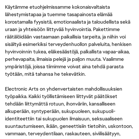
Käytämme etuohjelmissamme kokonaisvaltaista
lähestymistapaa ja tuemme tasapainosta elämää
korostamalla fyysistä, emotionaalista ja taloudellista sekä
uraan ja yhteisöön liittyvää hyvinvointia. Pakettimme
räätälöidään vastaamaan paikallisia tarpeita, ja niihin voi
sisältyä esimerkiksi terveydenhuollon palveluita, henkisen
hyvinvoinnin tukea, eläkesäästöjä, palkallista vapaa-aikaa,
perhevapaita, ilmaisia pelejä ja paljon muuta. Vaalimme
ympäristöjä, joissa tiimimme voivat aina tehdä parasta
työtään, mitä tahansa he tekevätkin.
Electronic Arts on yhdenvertaisten mahdollisuuksien
työpaikka. Kaikki työllistämiseen liittyvät päätökset
tehdään liittymättä rotuun, ihonväriin, kansalliseen
alkuperään, syntyperään, sukupuoleen, sukupuoli-
identiteettiin tai sukupuolen ilmaisuun, seksuaaliseen
suuntautumiseen, ikään, geneettisiin tietoihin, uskontoon,
vammaan, terveydentilaan, raskauteen, siviilisäätyyn,