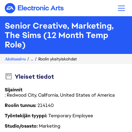
Electronic Arts
Senior Creative, Marketing,
The Sims (12 Month Temp
Role)
Aloitussivu
...
Roolin yksityiskohdat
Yleiset tiedot
Sijainnit
: Redwood City, California, United States of America
Roolin tunnus
214140
Työntekijän tyyppi
Temporary Employee
Studio/osasto
Marketing