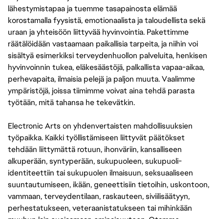
lähestymistapaa ja tuemme tasapainosta elämää
korostamalla fyysistä, emotionaalista ja taloudellista sekä
uraan ja yhteisöön liittyvää hyvinvointia. Pakettimme
räätälöidään vastaamaan paikallisia tarpeita, ja niihin voi
sisältyä esimerkiksi terveydenhuollon palveluita, henkisen
hyvinvoinnin tukea, eläkesäästöjä, palkallista vapaa-aikaa,
perhevapaita, ilmaisia pelejä ja paljon muuta. Vaalimme
ympäristöjä, joissa tiimimme voivat aina tehdä parasta
työtään, mitä tahansa he tekevätkin.
Electronic Arts on yhdenvertaisten mahdollisuuksien
työpaikka. Kaikki työllistämiseen liittyvät päätökset
tehdään liittymättä rotuun, ihonväriin, kansalliseen
alkuperään, syntyperään, sukupuoleen, sukupuoli-
identiteettiin tai sukupuolen ilmaisuun, seksuaaliseen
suuntautumiseen, ikään, geneettisiin tietoihin, uskontoon,
vammaan, terveydentilaan, raskauteen, siviilisäätyyn,
perhestatukseen, veteraanistatukseen tai mihinkään