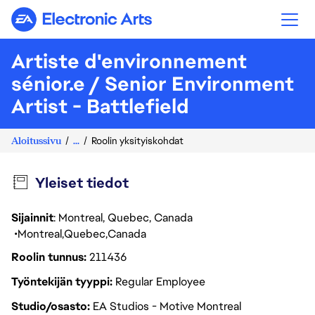
Electronic Arts
Artiste d'environnement
sénior.e / Senior Environment
Artist - Battlefield
Aloitussivu
...
Roolin yksityiskohdat
Yleiset tiedot
Sijainnit
: Montreal, Quebec, Canada
Montreal
Quebec
Canada
Roolin tunnus
211436
Työntekijän tyyppi
Regular Employee
Studio/osasto
EA Studios - Motive Montreal