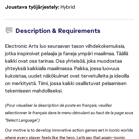
Joustava työjärjestely
Hybrid
Description & Requirements
Electronic Arts luo seuraavan tason viihdekokemuksia,
jotka inspiroivat pelaajia ja faneja ympäri maailmaa. Täällä
kaikki ovat osa tarinaa. Osa yhteisöä, joka muodostaa
yhteyksiä kaikkialla maailmassa. Paikka, jossa luovuus
kukoistaa, uudet näkökulmat ovat tervetulleita ja ideoilla
on merkitystä. Tiimi, jossa kaikki osallistuvat pelaamisen
tekemiseen mahdolliseksi.
(Pour visualiser la description de poste en français, veuillez
sélectionner le français dans le menu déroulant au haut de la page sous
"Select Language".)
Our motive is to develop innovative action games set in iconic worlds
where every player feels like the hero. Let's say that again—iconic