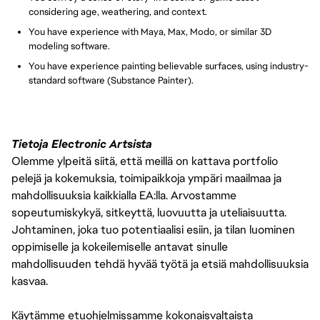
considering age, weathering, and context.
You have experience with Maya, Max, Modo, or similar 3D
modeling software.
You have experience painting believable surfaces, using industry-
standard software (Substance Painter).
Tietoja Electronic Artsista
Olemme ylpeitä siitä, että meillä on kattava portfolio
pelejä ja kokemuksia, toimipaikkoja ympäri maailmaa ja
mahdollisuuksia kaikkialla EA:lla. Arvostamme
sopeutumiskykyä, sitkeyttä, luovuutta ja uteliaisuutta.
Johtaminen, joka tuo potentiaalisi esiin, ja tilan luominen
oppimiselle ja kokeilemiselle antavat sinulle
mahdollisuuden tehdä hyvää työtä ja etsiä mahdollisuuksia
kasvaa.
Käytämme etuohjelmissamme kokonaisvaltaista