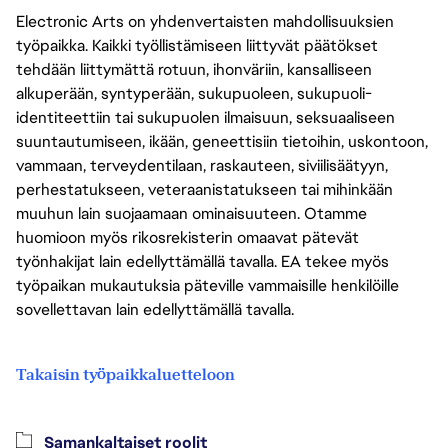
Electronic Arts on yhdenvertaisten mahdollisuuksien
työpaikka. Kaikki työllistämiseen liittyvät päätökset
tehdään liittymättä rotuun, ihonväriin, kansalliseen
alkuperään, syntyperään, sukupuoleen, sukupuoli-
identiteettiin tai sukupuolen ilmaisuun, seksuaaliseen
suuntautumiseen, ikään, geneettisiin tietoihin, uskontoon,
vammaan, terveydentilaan, raskauteen, siviilisäätyyn,
perhestatukseen, veteraanistatukseen tai mihinkään
muuhun lain suojaamaan ominaisuuteen. Otamme
huomioon myös rikosrekisterin omaavat pätevät
työnhakijat lain edellyttämällä tavalla. EA tekee myös
työpaikan mukautuksia päteville vammaisille henkilöille
sovellettavan lain edellyttämällä tavalla.
Takaisin työpaikkaluetteloon
Samankaltaiset roolit