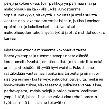
pelejä ja kokemuksia, toimipaikkoja ympäri maailmaa ja
mahdollisuuksia kaikkialla EA:lla. Arvostamme
sopeutumiskykyä, sitkeyttä, luovuutta ja uteliaisuutta.
Johtaminen, joka tuo potentiaalisi esiin, ja tilan luominen
oppimiselle ja kokeilemiselle antavat sinulle
mahdollisuuden tehdä hyvää työtä ja etsiä mahdollisuuksia
kasvaa.
Käytämme etuohjelmissamme kokonaisvaltaista
lähestymistapaa ja tuemme tasapainosta elämää
korostamalla fyysistä, emotionaalista ja taloudellista sekä
uraan ja yhteisöön liittyvää hyvinvointia. Pakettimme
räätälöidään vastaamaan paikallisia tarpeita, ja niihin voi
sisältyä esimerkiksi terveydenhuollon palveluita, henkisen
hyvinvoinnin tukea, eläkesäästöjä, palkallista vapaa-aikaa,
perhevapaita, ilmaisia pelejä ja paljon muuta. Vaalimme
ympäristöjä, joissa tiimimme voivat aina tehdä parasta
työtään, mitä tahansa he tekevätkin.