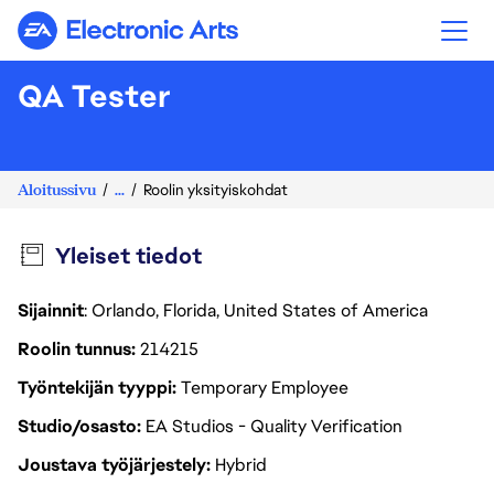
Electronic Arts
QA Tester
Aloitussivu
...
Roolin yksityiskohdat
Yleiset tiedot
Sijainnit
: Orlando, Florida, United States of America
Roolin tunnus
214215
Työntekijän tyyppi
Temporary Employee
Studio/osasto
EA Studios - Quality Verification
Joustava työjärjestely
Hybrid