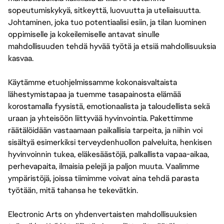
sopeutumiskykyä, sitkeyttä, luovuutta ja uteliaisuutta.
Johtaminen, joka tuo potentiaalisi esiin, ja tilan luominen
oppimiselle ja kokeilemiselle antavat sinulle
mahdollisuuden tehdä hyvää työtä ja etsiä mahdollisuuksia
kasvaa.
Käytämme etuohjelmissamme kokonaisvaltaista
lähestymistapaa ja tuemme tasapainosta elämää
korostamalla fyysistä, emotionaalista ja taloudellista sekä
uraan ja yhteisöön liittyvää hyvinvointia. Pakettimme
räätälöidään vastaamaan paikallisia tarpeita, ja niihin voi
sisältyä esimerkiksi terveydenhuollon palveluita, henkisen
hyvinvoinnin tukea, eläkesäästöjä, palkallista vapaa-aikaa,
perhevapaita, ilmaisia pelejä ja paljon muuta. Vaalimme
ympäristöjä, joissa tiimimme voivat aina tehdä parasta
työtään, mitä tahansa he tekevätkin.
Electronic Arts on yhdenvertaisten mahdollisuuksien