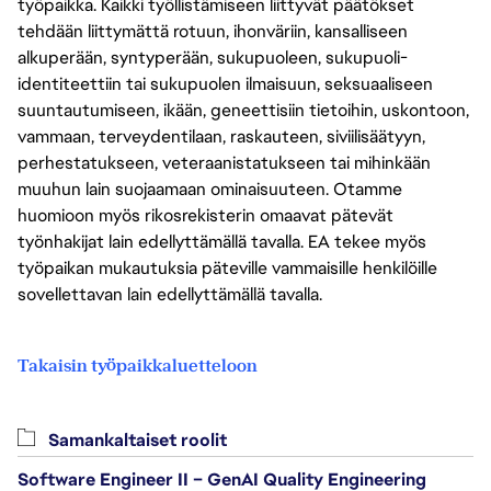
työpaikka. Kaikki työllistämiseen liittyvät päätökset
tehdään liittymättä rotuun, ihonväriin, kansalliseen
alkuperään, syntyperään, sukupuoleen, sukupuoli-
identiteettiin tai sukupuolen ilmaisuun, seksuaaliseen
suuntautumiseen, ikään, geneettisiin tietoihin, uskontoon,
vammaan, terveydentilaan, raskauteen, siviilisäätyyn,
perhestatukseen, veteraanistatukseen tai mihinkään
muuhun lain suojaamaan ominaisuuteen. Otamme
huomioon myös rikosrekisterin omaavat pätevät
työnhakijat lain edellyttämällä tavalla. EA tekee myös
työpaikan mukautuksia päteville vammaisille henkilöille
sovellettavan lain edellyttämällä tavalla.
Takaisin työpaikkaluetteloon
Samankaltaiset roolit
Software Engineer II – GenAI Quality Engineering