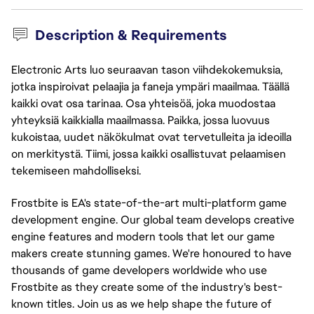
Description & Requirements
Electronic Arts luo seuraavan tason viihdekokemuksia,
jotka inspiroivat pelaajia ja faneja ympäri maailmaa. Täällä
kaikki ovat osa tarinaa. Osa yhteisöä, joka muodostaa
yhteyksiä kaikkialla maailmassa. Paikka, jossa luovuus
kukoistaa, uudet näkökulmat ovat tervetulleita ja ideoilla
on merkitystä. Tiimi, jossa kaikki osallistuvat pelaamisen
tekemiseen mahdolliseksi.
Frostbite is EA's state-of-the-art multi-platform game
development engine. Our global team develops creative
engine features and modern tools that let our game
makers create stunning games. We're honoured to have
thousands of game developers worldwide who use
Frostbite as they create some of the industry's best-
known titles. Join us as we help shape the future of