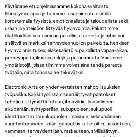
Käytämme etuohjelmissamme kokonaisvaltaista
lähestymistapaa ja tuemme tasapainosta elämää
korostamalla fyysistä, emotionaalista ja taloudellista sekä
uraan ja yhteisöön liittyvää hyvinvointia. Pakettimme
räätälöidään vastaamaan paikallisia tarpeita, ja niihin voi
sisältyä esimerkiksi terveydenhuollon palveluita, henkisen
hyvinvoinnin tukea, eläkesäästöjä, palkallista vapaa-aikaa,
perhevapaita, ilmaisia pelejä ja paljon muuta. Vaalimme
ympäristöjä, joissa tiimimme voivat aina tehdä parasta
työtään, mitä tahansa he tekevätkin.
Electronic Arts on yhdenvertaisten mahdollisuuksien
työpaikka. Kaikki työllistämiseen liittyvät päätökset
tehdään liittymättä rotuun, ihonväriin, kansalliseen
alkuperään, syntyperään, sukupuoleen, sukupuoli-
identiteettiin tai sukupuolen ilmaisuun, seksuaaliseen
suuntautumiseen, ikään, geneettisiin tietoihin, uskontoon,
vammaan, terveydentilaan, raskauteen, siviilisäätyyn,