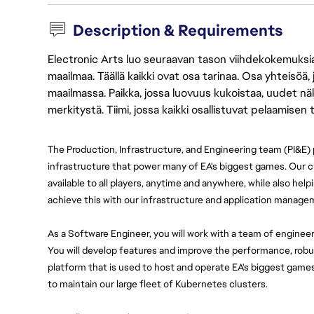
Description & Requirements
Electronic Arts luo seuraavan tason viihdekokemuksia, 
maailmaa. Täällä kaikki ovat osa tarinaa. Osa yhteisöä,
maailmassa. Paikka, jossa luovuus kukoistaa, uudet näk
merkitystä. Tiimi, jossa kaikki osallistuvat pelaamisen
The Production, Infrastructure, and Engineering team (PI&E) p
infrastructure that power many of EA's biggest games. Our ch
available to all players, anytime and anywhere, while also hel
achieve this with our infrastructure and application manage
As a Software Engineer, you will work with a team of engineer
You will develop features and improve the performance, robus
platform that is used to host and operate EA's biggest games
to maintain our large fleet of Kubernetes clusters.