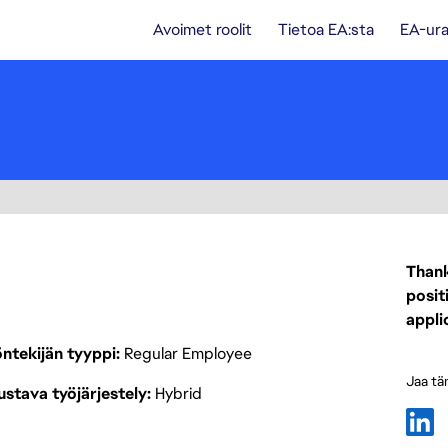
Avoimet roolit
Tietoa EA:sta
EA-ura
Thank
posit
appli
ntekijän tyyppi
Regular Employee
Jaa tä
stava työjärjestely
Hybrid