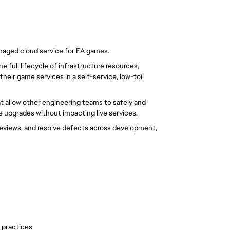
anaged cloud service for EA games.
full lifecycle of infrastructure resources, 
ir game services in a self-service, low-toil 
t allow other engineering teams to safely and 
e upgrades without impacting live services.
r reviews, and resolve defects across development, 
 practices