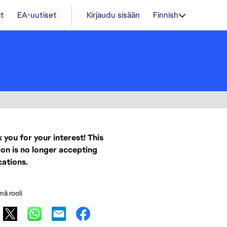
t
EA-uutiset
Kirjaudu sisään
Finnish
 you for your interest! This
ion is no longer accepting
cations.
mä rooli