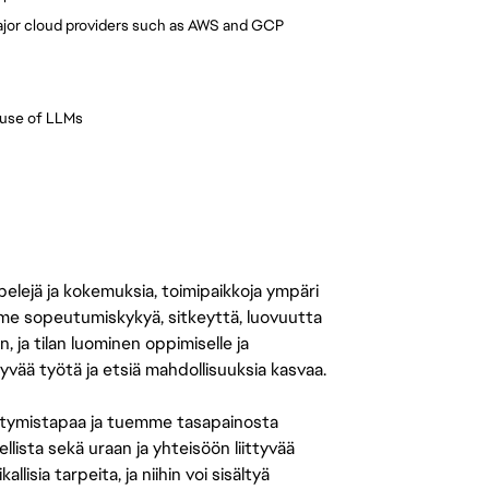
major cloud providers such as AWS and GCP
 use of LLMs
 pelejä ja kokemuksia, toimipaikkoja ympäri
amme sopeutumiskykyä, sitkeyttä, luovuutta
n, ja tilan luominen oppimiselle ja
yvää työtä ja etsiä mahdollisuuksia kasvaa.
tymistapaa ja tuemme tasapainosta
llista sekä uraan ja yhteisöön liittyvää
isia tarpeita, ja niihin voi sisältyä