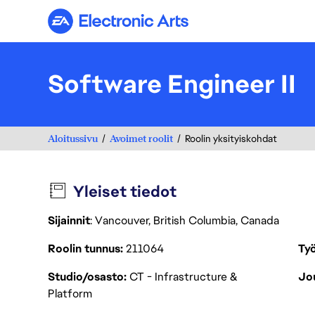
Electronic Arts
Software Engineer II
Aloitussivu
Avoimet roolit
Roolin yksityiskohdat
Yleiset tiedot
Sijainnit
: Vancouver, British Columbia, Canada
Roolin tunnus
211064
Työ
Studio/osasto
CT - Infrastructure &
Jou
Platform