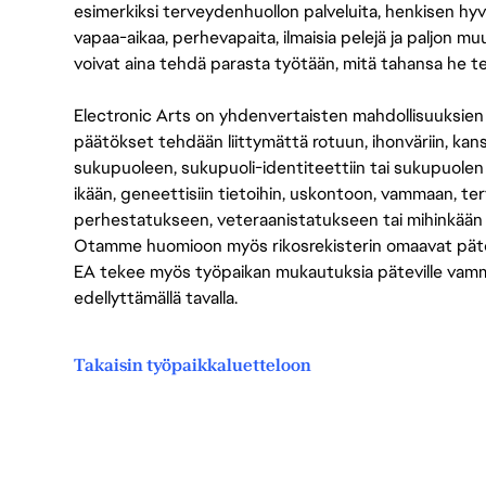
esimerkiksi terveydenhuollon palveluita, henkisen hyvi
vapaa-aikaa, perhevapaita, ilmaisia pelejä ja paljon m
voivat aina tehdä parasta työtään, mitä tahansa he t
Electronic Arts on yhdenvertaisten mahdollisuuksien ty
päätökset tehdään liittymättä rotuun, ihonväriin, kan
sukupuoleen, sukupuoli-identiteettiin tai sukupuolen
ikään, geneettisiin tietoihin, uskontoon, vammaan, terv
perhestatukseen, veteraanistatukseen tai mihinkään
Otamme huomioon myös rikosrekisterin omaavat pätevät
EA tekee myös työpaikan mukautuksia päteville vammais
edellyttämällä tavalla.
Takaisin työpaikkaluetteloon