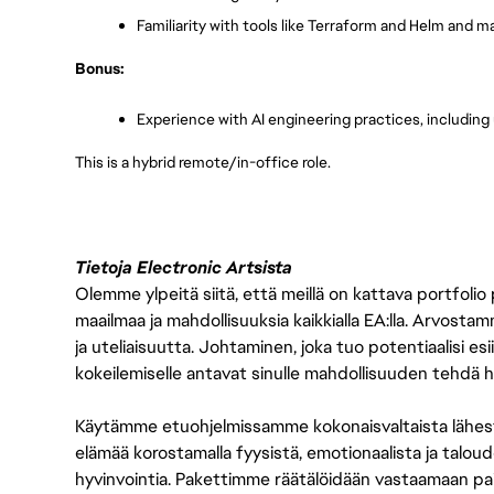
Familiarity with tools like Terraform and Helm and 
Bonus:
Experience with AI engineering practices, including
This is a hybrid remote/in-office role.
Tietoja Electronic Artsista
Olemme ylpeitä siitä, että meillä on kattava portfolio
maailmaa ja mahdollisuuksia kaikkialla EA:lla. Arvost
ja uteliaisuutta. Johtaminen, joka tuo potentiaalisi esii
kokeilemiselle antavat sinulle mahdollisuuden tehdä h
Käytämme etuohjelmissamme kokonaisvaltaista lähes
elämää korostamalla fyysistä, emotionaalista ja taloude
hyvinvointia. Pakettimme räätälöidään vastaamaan paikall