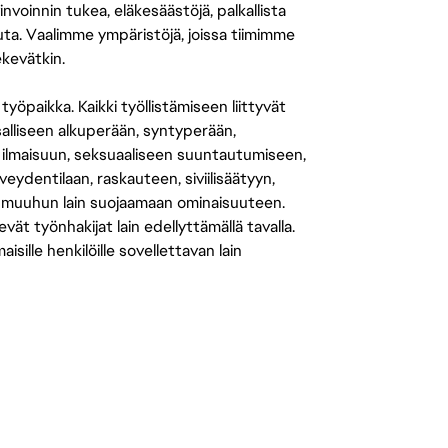
nvoinnin tukea, eläkesäästöjä, palkallista
uuta. Vaalimme ympäristöjä, joissa tiimimme
ekevätkin.
öpaikka. Kaikki työllistämiseen liittyvät
salliseen alkuperään, syntyperään,
 ilmaisuun, seksuaaliseen suuntautumiseen,
eydentilaan, raskauteen, siviilisäätyyn,
 muuhun lain suojaamaan ominaisuuteen.
 työnhakijat lain edellyttämällä tavalla.
ille henkilöille sovellettavan lain