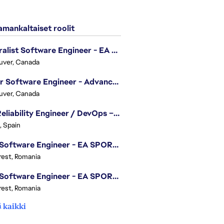
mankaltaiset roolit
Generalist Software Engineer - EA Sports FC
uver, Canada
Senior Software Engineer - Advanced Technology Group
uver, Canada
Site Reliability Engineer / DevOps – Localization
, Spain
.NET Software Engineer - EA SPORTS™ FC
est, Romania
.NET Software Engineer - EA SPORTS™ FC
est, Romania
 kaikki