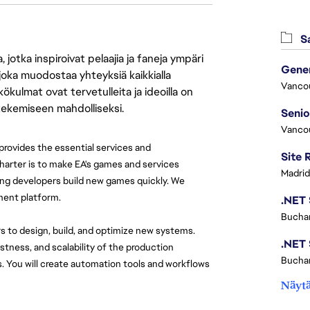
Sa
jotka inspiroivat pelaajia ja faneja ympäri
 joka muodostaa yhteyksiä kaikkialla
Vanco
ökulmat ovat tervetulleita ja ideoilla on
 tekemiseen mahdolliseksi.
Vanco
rovides the essential services and 
arter is to make EA's games and services 
Madrid
ping developers build new games quickly. We 
ment platform.
Buchar
s to design, build, and optimize new systems. 
tness, and scalability of the production 
Buchar
. You will create automation tools and workflows 
Näytä