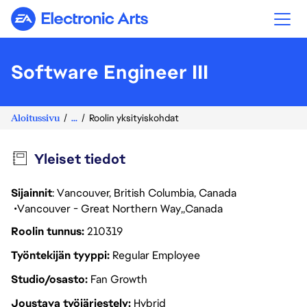
Electronic Arts
Software Engineer III
Aloitussivu
...
Roolin yksityiskohdat
Yleiset tiedot
Sijainnit
: Vancouver, British Columbia, Canada
Vancouver - Great Northern Way
Canada
Roolin tunnus
210319
Työntekijän tyyppi
Regular Employee
Studio/osasto
Fan Growth
Joustava työjärjestely
Hybrid