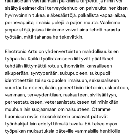
räätälöidään vastaamaan paikallisia tarpeita, ja niihin voi
sisältyä esimerkiksi terveydenhuollon palveluita, henkisen
hyvinvoinnin tukea, eläkesäästöjä, palkallista vapaa-aikaa,
perhevapaita, ilmaisia pelejä ja paljon muuta. Vaalimme
ympäristöjä, joissa tiimimme voivat aina tehdä parasta
työtään, mitä tahansa he tekevätkin.
Electronic Arts on yhdenvertaisten mahdollisuuksien
työpaikka. Kaikki työllistämiseen liittyvät päätökset
tehdään liittymättä rotuun, ihonväriin, kansalliseen
alkuperään, syntyperään, sukupuoleen, sukupuoli-
identiteettiin tai sukupuolen ilmaisuun, seksuaaliseen
suuntautumiseen, ikään, geneettisiin tietoihin, uskontoon,
vammaan, terveydentilaan, raskauteen, siviilisäätyyn,
perhestatukseen, veteraanistatukseen tai mihinkään
muuhun lain suojaamaan ominaisuuteen. Otamme
huomioon myös rikosrekisterin omaavat pätevät
työnhakijat lain edellyttämällä tavalla. EA tekee myös
työpaikan mukautuksia päteville vammaisille henkilöille