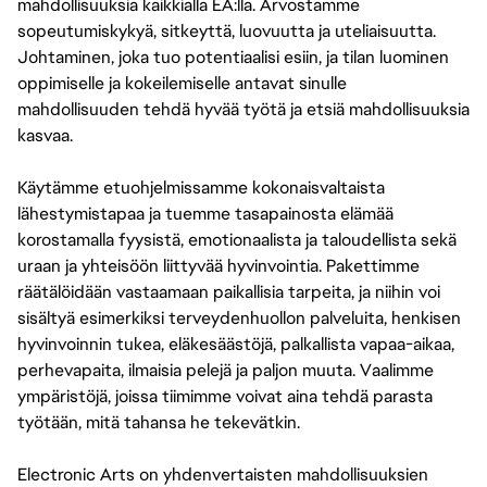
mahdollisuuksia kaikkialla EA:lla. Arvostamme
sopeutumiskykyä, sitkeyttä, luovuutta ja uteliaisuutta.
Johtaminen, joka tuo potentiaalisi esiin, ja tilan luominen
oppimiselle ja kokeilemiselle antavat sinulle
mahdollisuuden tehdä hyvää työtä ja etsiä mahdollisuuksia
kasvaa.
Käytämme etuohjelmissamme kokonaisvaltaista
lähestymistapaa ja tuemme tasapainosta elämää
korostamalla fyysistä, emotionaalista ja taloudellista sekä
uraan ja yhteisöön liittyvää hyvinvointia. Pakettimme
räätälöidään vastaamaan paikallisia tarpeita, ja niihin voi
sisältyä esimerkiksi terveydenhuollon palveluita, henkisen
hyvinvoinnin tukea, eläkesäästöjä, palkallista vapaa-aikaa,
perhevapaita, ilmaisia pelejä ja paljon muuta. Vaalimme
ympäristöjä, joissa tiimimme voivat aina tehdä parasta
työtään, mitä tahansa he tekevätkin.
Electronic Arts on yhdenvertaisten mahdollisuuksien