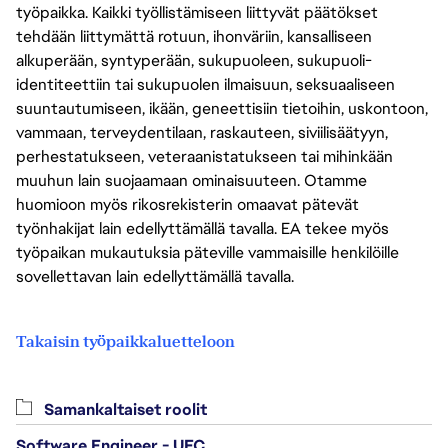
työpaikka. Kaikki työllistämiseen liittyvät päätökset
tehdään liittymättä rotuun, ihonväriin, kansalliseen
alkuperään, syntyperään, sukupuoleen, sukupuoli-
identiteettiin tai sukupuolen ilmaisuun, seksuaaliseen
suuntautumiseen, ikään, geneettisiin tietoihin, uskontoon,
vammaan, terveydentilaan, raskauteen, siviilisäätyyn,
perhestatukseen, veteraanistatukseen tai mihinkään
muuhun lain suojaamaan ominaisuuteen. Otamme
huomioon myös rikosrekisterin omaavat pätevät
työnhakijat lain edellyttämällä tavalla. EA tekee myös
työpaikan mukautuksia päteville vammaisille henkilöille
sovellettavan lain edellyttämällä tavalla.
Takaisin työpaikkaluetteloon
Samankaltaiset roolit
Software Engineer - UFC