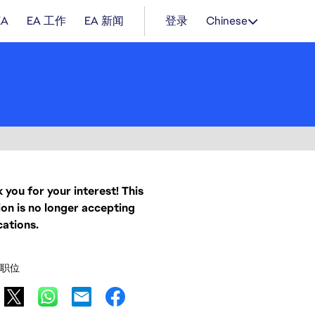
EA
EA 工作
EA 新闻
登录
Chinese
 you for your interest! This
ion is no longer accepting
cations.
职位