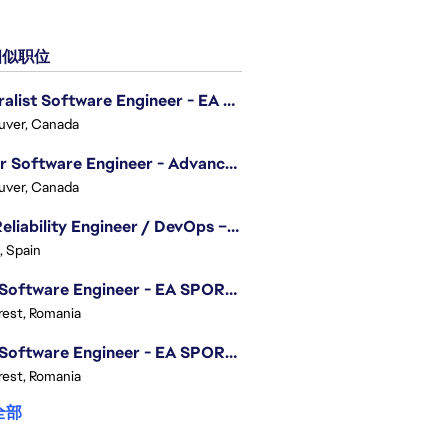
似职位
Generalist Software Engineer - EA Sports FC
uver, Canada
Senior Software Engineer - Advanced Technology Group
uver, Canada
Site Reliability Engineer / DevOps – Localization
, Spain
.NET Software Engineer - EA SPORTS™ FC
est, Romania
.NET Software Engineer - EA SPORTS™ FC
est, Romania
全部