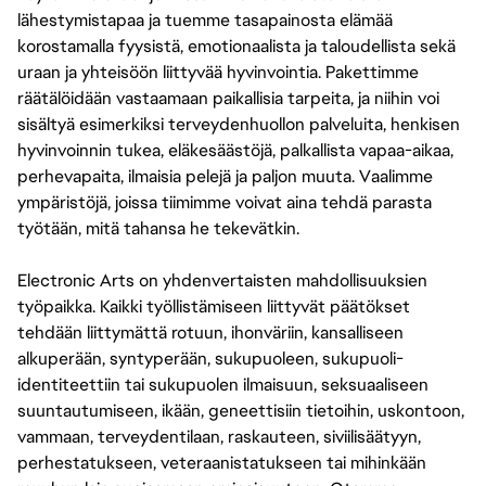
lähestymistapaa ja tuemme tasapainosta elämää
korostamalla fyysistä, emotionaalista ja taloudellista sekä
uraan ja yhteisöön liittyvää hyvinvointia. Pakettimme
räätälöidään vastaamaan paikallisia tarpeita, ja niihin voi
sisältyä esimerkiksi terveydenhuollon palveluita, henkisen
hyvinvoinnin tukea, eläkesäästöjä, palkallista vapaa-aikaa,
perhevapaita, ilmaisia pelejä ja paljon muuta. Vaalimme
ympäristöjä, joissa tiimimme voivat aina tehdä parasta
työtään, mitä tahansa he tekevätkin.
Electronic Arts on yhdenvertaisten mahdollisuuksien
työpaikka. Kaikki työllistämiseen liittyvät päätökset
tehdään liittymättä rotuun, ihonväriin, kansalliseen
alkuperään, syntyperään, sukupuoleen, sukupuoli-
identiteettiin tai sukupuolen ilmaisuun, seksuaaliseen
suuntautumiseen, ikään, geneettisiin tietoihin, uskontoon,
vammaan, terveydentilaan, raskauteen, siviilisäätyyn,
perhestatukseen, veteraanistatukseen tai mihinkään