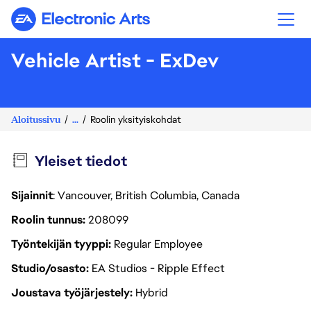
Electronic Arts
Vehicle Artist - ExDev
Aloitussivu
...
Roolin yksityiskohdat
Yleiset tiedot
Sijainnit
: Vancouver, British Columbia, Canada
Roolin tunnus
208099
Työntekijän tyyppi
Regular Employee
Studio/osasto
EA Studios - Ripple Effect
Joustava työjärjestely
Hybrid