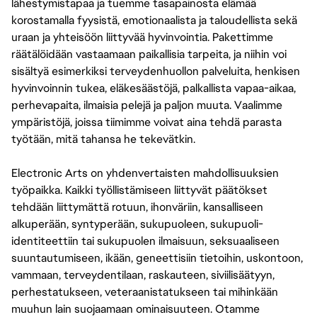
lähestymistapaa ja tuemme tasapainosta elämää
korostamalla fyysistä, emotionaalista ja taloudellista sekä
uraan ja yhteisöön liittyvää hyvinvointia. Pakettimme
räätälöidään vastaamaan paikallisia tarpeita, ja niihin voi
sisältyä esimerkiksi terveydenhuollon palveluita, henkisen
hyvinvoinnin tukea, eläkesäästöjä, palkallista vapaa-aikaa,
perhevapaita, ilmaisia pelejä ja paljon muuta. Vaalimme
ympäristöjä, joissa tiimimme voivat aina tehdä parasta
työtään, mitä tahansa he tekevätkin.
Electronic Arts on yhdenvertaisten mahdollisuuksien
työpaikka. Kaikki työllistämiseen liittyvät päätökset
tehdään liittymättä rotuun, ihonväriin, kansalliseen
alkuperään, syntyperään, sukupuoleen, sukupuoli-
identiteettiin tai sukupuolen ilmaisuun, seksuaaliseen
suuntautumiseen, ikään, geneettisiin tietoihin, uskontoon,
vammaan, terveydentilaan, raskauteen, siviilisäätyyn,
perhestatukseen, veteraanistatukseen tai mihinkään
muuhun lain suojaamaan ominaisuuteen. Otamme