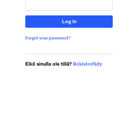
Log in
Forgot your password?
Eikö sinulla ole tiliä?
Rekisteröidy