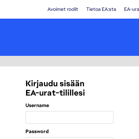
Avoimet roolit
Tietoa EA:sta
EA-ura
Kirjaudu sisään
EA-urat-tilillesi
Login
Username
Password