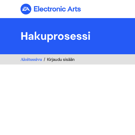
Electronic Arts
Hakuprosessi
Aloitussivu
Kirjaudu sisään