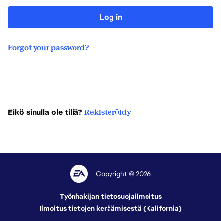
Log in
Forgot your password?
Eikö sinulla ole tiliä?
Rekisteröidy
Copyright © 2026
Työnhakijan tietosuojailmoitus
Ilmoitus tietojen keräämisestä (Kalifornia)