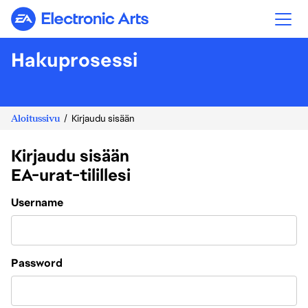
Electronic Arts
Hakuprosessi
Aloitussivu
Kirjaudu sisään
Kirjaudu sisään
EA-urat-tilillesi
Login
Username
Password