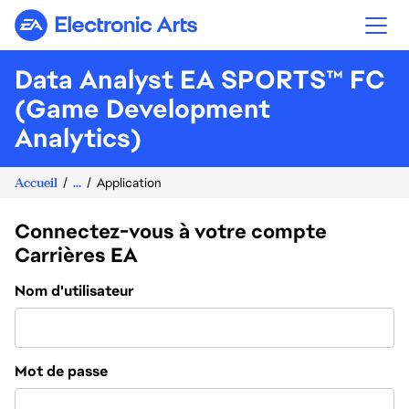
Electronic Arts
Data Analyst EA SPORTS™ FC
(Game Development
Analytics)
Accueil
...
Application
Connectez-vous à votre compte
Carrières EA
Connexion
Nom d'utilisateur
Mot de passe