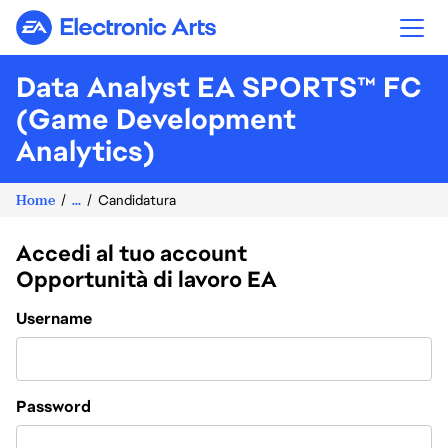
Electronic Arts
Data Analyst EA SPORTS™ FC
(Game Development
Analytics)
Home
...
Candidatura
Accedi al tuo account
Opportunità di lavoro EA
Login
Username
Password