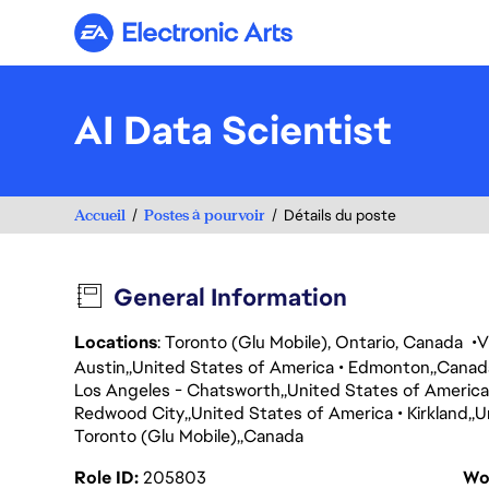
Electronic Arts
AI Data Scientist
Accueil
Postes à pourvoir
Détails du poste
General Information
Locations
: Toronto (Glu Mobile), Ontario, Canada
V
Austin
United States of America
Edmonton
Canad
Los Angeles - Chatsworth
United States of America
Redwood City
United States of America
Kirkland
U
Toronto (Glu Mobile)
Canada
Role ID
205803
Wo