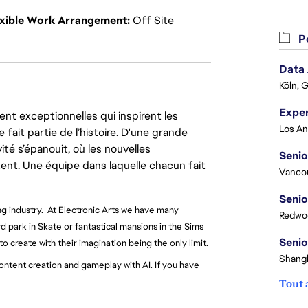
exible Work Arrangement
Off Site
Po
Data
Köln, 
nt exceptionnelles qui inspirent les
 fait partie de l’histoire. D'une grande
ité s’épanouit, où les nouvelles
Senio
ent. Une équipe dans laquelle chacun fait
Vanco
Senio
ng industry. At Electronic Arts we have many
Redwoo
 park in Skate or fantastical mansions in the Sims
Senio
 create with their imagination being the only limit.
Shangh
content creation and gameplay with AI. If you have
Tout 