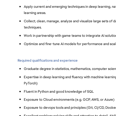
Apply current and emerging techniques in deep learning, n
learning areas.
Collect, clean, manage, analyze and visualize large sets of d
techniques.
Work in partnership with game teams to integrate AI solutio
Optimize and fine-tune AI models for performance and scala
Required qualifications and experience
Graduate degree in statistics, mathematics, computer scienc
Expertise in deep learning and fluency with machine learning
PyTorch)
Fluent in Python and good knowledge of SQL
Exposure to Cloud environments (e.g. GCP, AWS, or Azure)
Exposure to devops tools and principles (Git, CI/CD, Docke
Excellent problem-solving skills and attention to detail. Abi