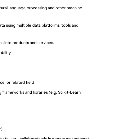
atural language processing and other machine
ata using multiple data platforms, tools and
ns into products and services.
bility.
e, or related field
 frameworks and libraries (e.g. Scikit-Learn,
r)
lity to work collaboratively in a team environment