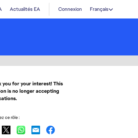
A
Actualités EA
Connexion
Français
 you for your interest! This
ion is no longer accepting
cations.
z ce rôle :