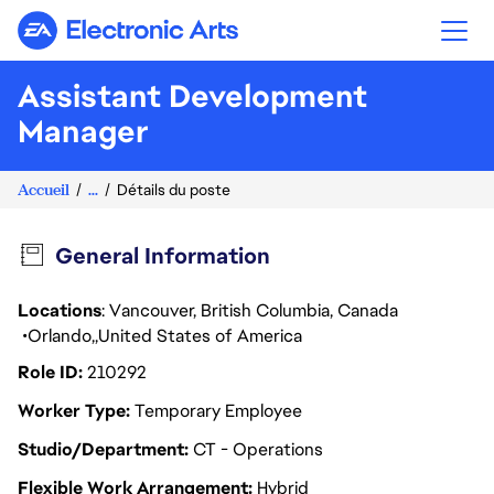
Electronic Arts
Assistant Development
Manager
Accueil
...
Détails du poste
General Information
Locations
: Vancouver, British Columbia, Canada
Orlando
United States of America
Role ID
210292
Worker Type
Temporary Employee
Studio/Department
CT - Operations
Flexible Work Arrangement
Hybrid