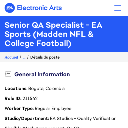
Electronic Arts
Senior QA Specialist - EA
Sports (Madden NFL &
College Football)
Accueil
...
Détails du poste
General Information
Locations
: Bogota, Colombia
Role ID
211542
Worker Type
Regular Employee
Studio/Department
EA Studios - Quality Verification