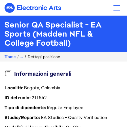
Electronic Arts
Senior QA Specialist - EA
Sports (Madden NFL &
College Football)
Home
...
Dettagli posizione
Informazioni generali
Località
: Bogota, Colombia
ID del ruolo
211542
Tipo di dipendente
Regular Employee
Studio/Reparto
EA Studios - Quality Verification