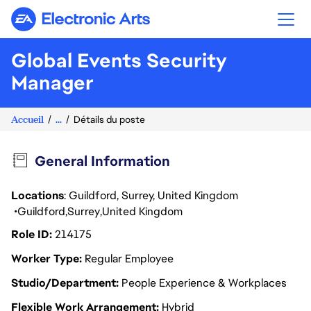
Electronic Arts
Global Events Security
Manager
Accueil
...
Détails du poste
General Information
Locations
: Guildford, Surrey, United Kingdom
Guildford
Surrey
United Kingdom
Role ID
214175
Worker Type
Regular Employee
Studio/Department
People Experience & Workplaces
Flexible Work Arrangement
Hybrid