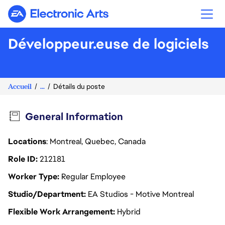
Electronic Arts
Développeur.euse de logiciels
Accueil
...
Détails du poste
General Information
Locations
: Montreal, Quebec, Canada
Role ID
212181
Worker Type
Regular Employee
Studio/Department
EA Studios - Motive Montreal
Flexible Work Arrangement
Hybrid