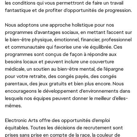
les conditions qui vous permettront de faire un travail
YOU WILL REPORT TO TECHNICAL LEADS AND SMES TO 
fantastique et de profiter d'opportunités de progression.
LEAD THE DEVELOPMENT OF WEB-BASED TOOLS, NEW 
FEATURES AND BUG FIXES.
Nous adoptons une approche holistique pour nos
PARTNER WITH UX DESIGNERS TO BUILD ENGAGING, 
programmes d'avantages sociaux, en mettant l'accent sur
INTUITIVE WEB TOOLS THAT EMPOWER ARTISTS AND 
DESIGNERS.
le bien-être physique, émotionnel, financier, professionnel
YOU WILL SHAPE THE FUTURE OF WEB TOOLS AND 
et communautaire qui favorise une vie équilibrée. Ces
WORKFLOWS USED IN ANIMATION AND GAMING.
programmes sont conçus de façon à répondre aux
YOU WILL COLLABORATE WITH MULTIPLE TEAMS TO FIND 
besoins locaux et peuvent inclure une couverture
HIGH-QUALITY, MODERN SOLUTIONS.
médicale, un soutien au bien-être mental, de l'épargne
pour votre retraite, des congés payés, des congés
QUALIFICATIONS:
parentaux, des jeux gratuits et bien plus encore. Nous
YOU HAVE A WORKING KNOWLEDGE OF FRONT-END WEB 
TECHNOLOGY (JAVASCRIPT, TYPESCRIPT, WEB 
encourageons le développement d'environnements dans
COMPONENTS, CSS, HTML - THREE.JS WOULD BE A BONUS).
lesquels nos équipes peuvent donner le meilleur d’elles-
EXPERIENCE WITH BACKEND TECHNOLOGIES (.NET, 
mêmes.
POSTGRESQL, DOCUMENTDB, AND IN BUILDING AND 
MAINTAINING RESTFUL APIS).
Electronic Arts offre des opportunités d'emploi
YOU HAVE EXPERIENCE IN OBJECT-ORIENTED DESIGN AND 
équitables. Toutes les décisions de recrutement sont
IMPLEMENTATION.
prises sans prise en compte de la race, la couleur de
YOU HAVE EXPERIENCE WITH UI AND DATA MANAGEMENT 