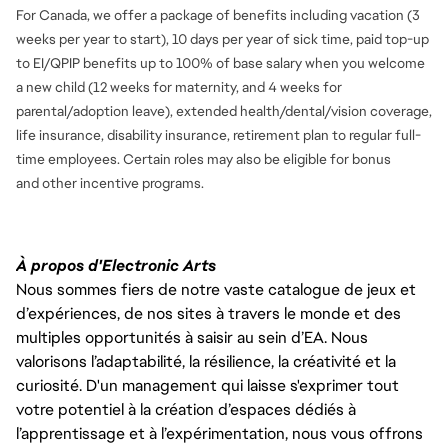
WE’RE COMMITTED TO ADVANCING THE FIELD OF CHARACTER 
For Canada, we offer a package of benefits including vacation (3
ANIMATION. OUR VISION OF THE FUTURE IS ONE WHERE VIDEO-
GAMES CHARACTERS NOT ONLY LOOK BELIEVABLE, BUT MOVE 
weeks per year to start), 10 days per year of sick time, paid top-up
CONVINCINGLY, AS WELL. OUR TECHNOLOGY IS SHARED ACROSS 
to EI/QPIP benefits up to 100% of base salary when you welcome
MULTIPLE GAMES IN EA INCLUDING FC, MADDEN, NHL, SKATE, 
a new child (12 weeks for maternity, and 4 weeks for
BATTLEFRONT, DRAGON AGE AND MORE. YOU ARE, LIKE US, 
PASSIONATE ABOUT BUILDING AMAZING TOOLS IN A 
parental/adoption leave), extended health/dental/vision coverage,
COLLABORATIVE ENVIRONMENT WITH A TEAM OF VETERAN 
life insurance, disability insurance, retirement plan to regular full-
DEVELOPERS. 
time employees. Certain roles may also be eligible for bonus
and
other incentive programs.
WE’RE LOOKING FOR A SOFTWARE ENGINEER CO-OP (A-TEAM) TO 
JOIN OUR WORLD-CLASS PAID INTERNSHIP EXPERIENCE. YOU WILL 
REPORT TO THE TECHNICAL LEADS AND SUBJECT MATTER EXPERTS 
(SMES). WE ARE CONSIDERING ONSITE AND HYBRID WORKING 
OPTIONS. YOU MAY BE ELIGIBLE FOR COURSE CREDIT DEPENDING 
À propos d'Electronic Arts
ON YOUR INSTITUTION.
Nous sommes fiers de notre vaste catalogue de jeux et
d’expériences, de nos sites à travers le monde et des
WE HAVE TWO PATHS AVAILABLE: WEBAPP DEVELOPMENT & 
multiples opportunités à saisir au sein d’EA. Nous
ANIMATION RUNTIME DEVELOPMENT. IF YOU’RE INTERESTED AND 
valorisons l’adaptabilité, la résilience, la créativité et la
FEEL YOU HAVE THE SKILLS IN ONE OR BOTH OF THESE AREAS, 
PLEASE APPLY.
curiosité. D'un management qui laisse s'exprimer tout
votre potentiel à la création d’espaces dédiés à
FOR WEBAPP DEVELOPMENT:
l’apprentissage et à l’expérimentation, nous vous offrons
RESPONSIBILITIES: