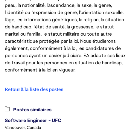
EXPERIENCE WITH SERVER-SIDE SOFTWARE .
peau, la nationalité, l’ascendance, le sexe, le genre,
l'identité ou l'expression de genre, l’orientation sexuelle,
FOR ANIMATION RUNTIME DEVELOPMENT:
l’âge, les informations génétiques, la religion, la situation
RESPONSIBILITIES:
de handicap, l'état de santé, la grossesse, le statut
WORK ON INNOVATIVE SELF-DIRECTED PROJECTS TO 
marital ou familial, le statut militaire ou toute autre
BRING NEXT-GEN CHARACTERS TO LIFE.
caractéristique protégée par la loi. Nous étudierons
ADVANCE RESEARCH IN REAL PLAYER MOTION, EA’S 
également, conformément à la loi, les candidatures de
INDUSTRY LEADING MOTION MATCHING SOLUTION.
personnes ayant un casier judiciaire. EA adapte ses lieux
DEVELOP NOVEL SOLUTIONS IN PROCEDURAL ANIMATION 
SYSTEMS SUCH AS FOOTPLANTING, SLOPE ADJUSTMENT, 
de travail pour les personnes en situation de handicap,
STRIDE RETARGETING, AND MOTION GRAPH BASED 
conformément à la loi en vigueur.
ANIMATION MANIPULATION
APPLY CUTTING EDGE MOTION SYNTHESIS TECHNIQUES TO 
DYNAMICALLY GENERATE CONTINUOUS AND FLUID 
Retour à la liste des postes
ANIMATION BEHAVIORS.
LEVERAGE THE LATEST ADVANCES IN EA’S PROPRIETARY 
FROSTBITE GAME ENGINE.
Postes similaires
COLLABORATE WITH EXPERTS IN MACHINE LEARNING AND 
DIGITAL CONTENT CREATION TO INTEGRATE NEW 
Software Engineer - UFC
FEATURES INTO THE RUNTIME ENVIRONMENT.
Vancouver, Canada
WORK DIRECTLY WITH GAME TEAMS TO SOLVE PROBLEMS, 