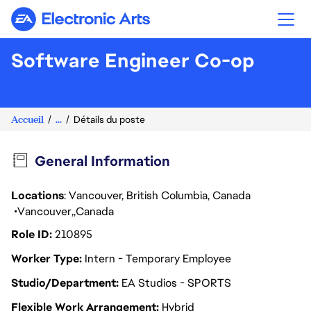
Electronic Arts
Software Engineer Co-op
Accueil
...
Détails du poste
General Information
Locations
: Vancouver, British Columbia, Canada
Vancouver
Canada
Role ID
210895
Worker Type
Intern - Temporary Employee
Studio/Department
EA Studios - SPORTS
Flexible Work Arrangement
Hybrid