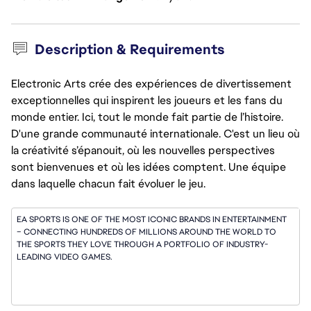
Description & Requirements
Electronic Arts crée des expériences de divertissement
exceptionnelles qui inspirent les joueurs et les fans du
monde entier. Ici, tout le monde fait partie de l’histoire.
D'une grande communauté internationale. C'est un lieu où
la créativité s’épanouit, où les nouvelles perspectives
sont bienvenues et où les idées comptent. Une équipe
dans laquelle chacun fait évoluer le jeu.
EA SPORTS IS ONE OF THE MOST ICONIC BRANDS IN ENTERTAINMENT 
– CONNECTING HUNDREDS OF MILLIONS AROUND THE WORLD TO 
THE SPORTS THEY LOVE THROUGH A PORTFOLIO OF INDUSTRY-
LEADING VIDEO GAMES.
EA’S CHARACTER ANIMATION RESEARCH TEAM (KNOWN AS THE A-
TEAM) IS A SMALL TEAM BASED IN VANCOUVER, BRITISH COLUMBIA. 