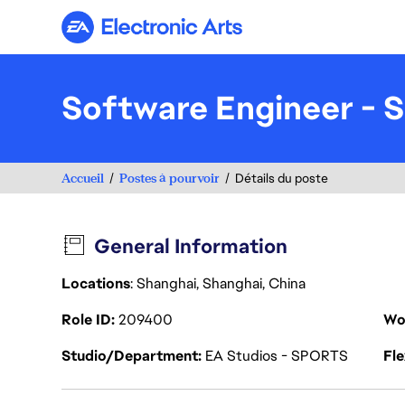
Electronic Arts
Software Engineer - S
Accueil
Postes à pourvoir
Détails du poste
General Information
Locations
: Shanghai, Shanghai, China
Role ID
209400
Wo
Studio/Department
EA Studios - SPORTS
Fl