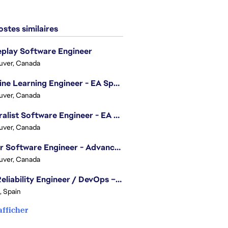
stes similaires
play Software Engineer
uver, Canada
Machine Learning Engineer - EA Sports FC
uver, Canada
Generalist Software Engineer - EA Sports FC
uver, Canada
Senior Software Engineer - Advanced Technology Group
uver, Canada
Site Reliability Engineer / DevOps – Localization
, Spain
afficher