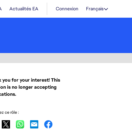
A
Actualités EA
Connexion
Français
 you for your interest! This
ion is no longer accepting
cations.
z ce rôle :