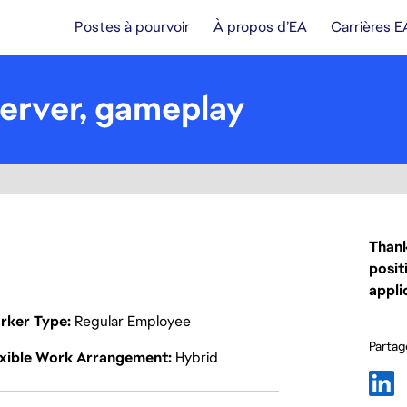
Postes à pourvoir
À propos d’EA
Carrières E
erver, gameplay
Thank
posit
appli
rker Type
Regular Employee
Partage
exible Work Arrangement
Hybrid