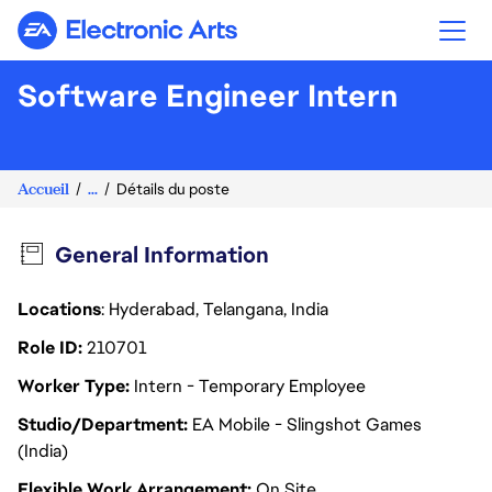
Electronic Arts
Software Engineer Intern
Accueil
...
Détails du poste
General Information
Locations
: Hyderabad, Telangana, India
Role ID
210701
Worker Type
Intern - Temporary Employee
Studio/Department
EA Mobile - Slingshot Games
(India)
Flexible Work Arrangement
On Site