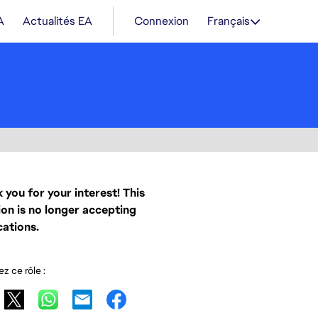
A
Actualités EA
Connexion
Français
 you for your interest! This
ion is no longer accepting
cations.
z ce rôle :