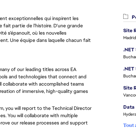
Po
nt exceptionnelles qui inspirent les
 fait partie de l’histoire. D'une grande
ité s’épanouit, où les nouvelles
Madrid
ent. Une équipe dans laquelle chacun fait
Buchar
many of our leading titles across EA
Buchar
ools and technologies that connect and
ll collaborate with accomplished teams
Site R
reation of immersive, high-quality games
Vanco
Data 
, you will report to the Technical Director
Hydera
es. You will collaborate with multiple
mprove our release processes and support
Tout 