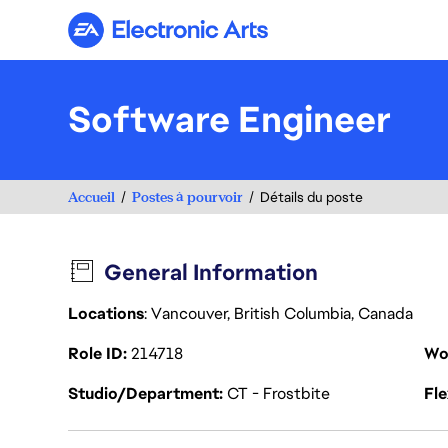
Electronic Arts
Software Engineer
Accueil
Postes à pourvoir
Détails du poste
General Information
Locations
: Vancouver, British Columbia, Canada
Role ID
214718
Wo
Studio/Department
CT - Frostbite
Fl