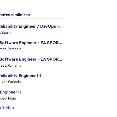
stes similaires
Site Reliability Engineer / DevOps – Localization
, Spain
.NET Software Engineer - EA SPORTS™ FC
est, Romania
.NET Software Engineer - EA SPORTS™ FC
est, Romania
eliability Engineer III
uver, Canada
Engineer II
bad, India
afficher