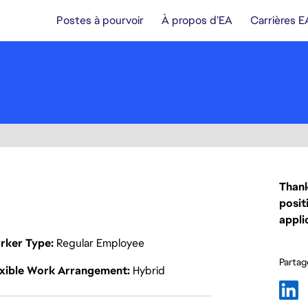
Postes à pourvoir
À propos d’EA
Carrières E
Thank
posit
appli
rker Type
Regular Employee
Partage
exible Work Arrangement
Hybrid