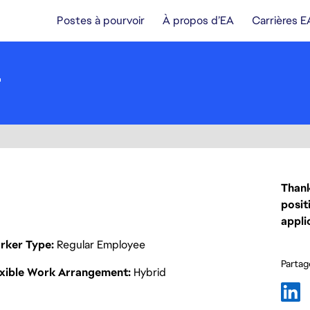
Postes à pourvoir
À propos d’EA
Carrières E
r
Thank
posit
appli
rker Type
Regular Employee
Partage
exible Work Arrangement
Hybrid