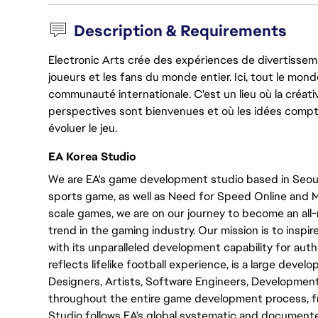
Description & Requirements
Electronic Arts crée des expériences de divertisseme
joueurs et les fans du monde entier. Ici, tout le monde
communauté internationale. C'est un lieu où la créativ
perspectives sont bienvenues et où les idées compt
évoluer le jeu.
EA Korea Studio
We are EA's game development studio based in Seoul,
sports game, as well as Need for Speed Online and M
scale games, we are on our journey to become an al
trend in the gaming industry. Our mission is to inspir
with its unparalleled development capability for aut
reflects lifelike football experience, is a large dev
Designers, Artists, Software Engineers, Developmen
throughout the entire game development process, fro
Studio follows EA's global systematic and documen