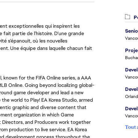
Po
nt exceptionnelles qui inspirent les
 fait partie de l’histoire. D'une grande
Vanco
ité s’épanouit, où les nouvelles
ent. Une équipe dans laquelle chacun fait
Proj
Buchar
Vanco
 known for the FIFA Online series, a AAA
LB Online. Going beyond localizing global-
l-round game developer and lead a new
Orland
e the world to Play! EA Korea Studio, armed
hentic graphic and diverse content that
elopment organization in which Game
Vanco
t Directors, and Producers work together
Tout 
m production to live service. EA Korea
ted development process throughout the