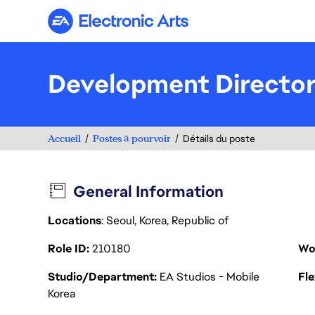
Electronic Arts
Development Directo
Accueil
Postes à pourvoir
Détails du poste
General Information
Locations
: Seoul, Korea, Republic of
Role ID
210180
Wo
Studio/Department
EA Studios - Mobile
Fl
Korea