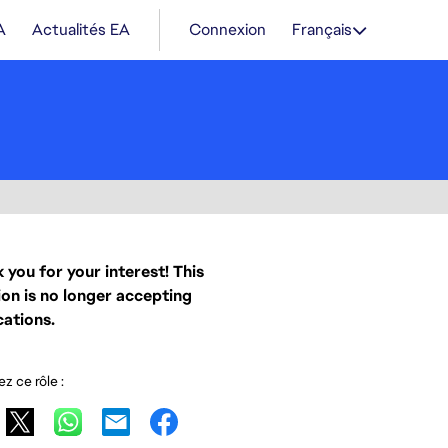
A
Actualités EA
Connexion
Français
 you for your interest! This
ion is no longer accepting
cations.
z ce rôle :