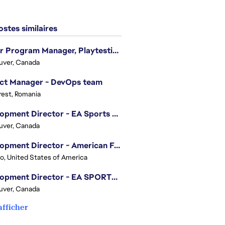
stes similaires
Senior Program Manager, Playtesting Programs
uver, Canada
ect Manager - DevOps team
est, Romania
Development Director - EA Sports FC
uver, Canada
Development Director - American Football
o, United States of America
Development Director - EA SPORTS UFC
uver, Canada
afficher