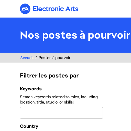
Electronic Arts
Nos postes à pourvoir
Accueil
Postes à pourvoir
Filtrer les postes par
Filtrer les postes par
Keywords
Search keywords related to roles, including
location, title, studio, or skills!
Country