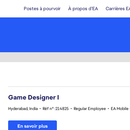
Postes à pourvoir
À propos d’EA
Carrières E
1-20 sur 354 Aucun résultat
Game Designer I
Hyderabad, India
•
Réf n° :214825
•
Regular Employee
•
EA Mobile 
En savoir plus