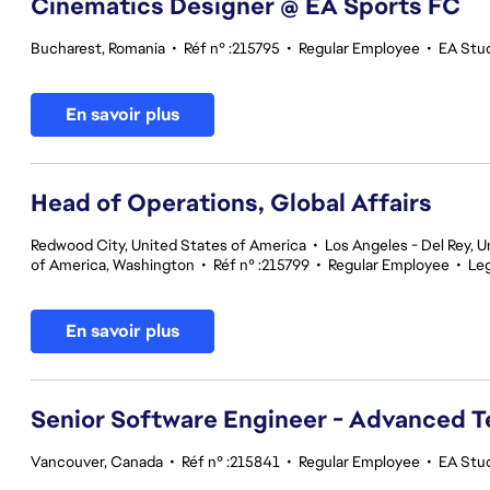
Cinematics Designer @ EA Sports FC
Bucharest, Romania
•
Réf n° :215795
•
Regular Employee
•
EA Stu
En savoir plus
Head of Operations, Global Affairs
Redwood City, United States of America
•
Los Angeles - Del Rey, U
of America, Washington
•
Réf n° :215799
•
Regular Employee
•
Leg
En savoir plus
Senior Software Engineer - Advanced 
Vancouver, Canada
•
Réf n° :215841
•
Regular Employee
•
EA Stu