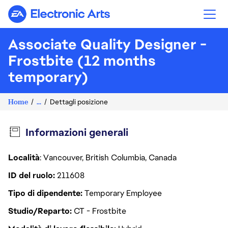
Electronic Arts
Associate Quality Designer -
Frostbite (12 months
temporary)
Home
...
Dettagli posizione
Informazioni generali
Località
: Vancouver, British Columbia, Canada
ID del ruolo
211608
Tipo di dipendente
Temporary Employee
Studio/Reparto
CT - Frostbite