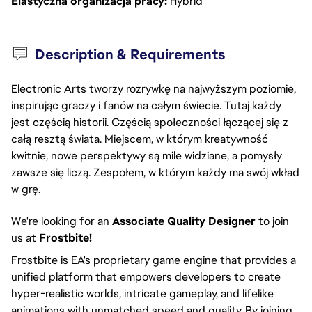
Elastyczna organizacja pracy
Hybrid
Description & Requirements
Electronic Arts tworzy rozrywkę na najwyższym poziomie,
inspirując graczy i fanów na całym świecie. Tutaj każdy
jest częścią historii. Częścią społeczności łączącej się z
całą resztą świata. Miejscem, w którym kreatywność
kwitnie, nowe perspektywy są mile widziane, a pomysły
zawsze się liczą. Zespołem, w którym każdy ma swój wkład
w grę.
We're looking for an
Associate Quality Designer
to join
us at
Frostbite!
Frostbite is EA's proprietary game engine that provides a
unified platform that empowers developers to create
hyper-realistic worlds, intricate gameplay, and lifelike
animations with unmatched speed and quality. By joining