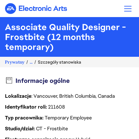
Electronic Arts
Associate Quality Designer -
Frostbite (12 months
temporary)
Prywatny
...
Szczegóły stanowiska
Informacje ogólne
Lokalizacje
: Vancouver, British Columbia, Canada
Identyfikator roli
211608
Typ pracownika
Temporary Employee
Studio/dział
CT - Frostbite