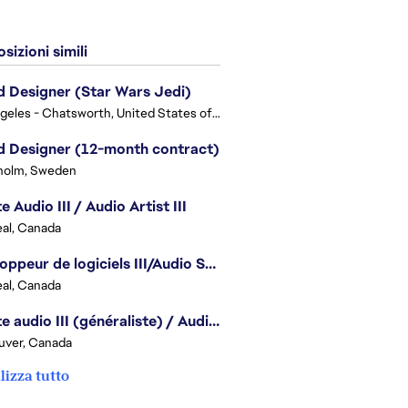
sizioni simili
 Designer (Star Wars Jedi)
Los Angeles - Chatsworth, United States of America
 Designer (12-month contract)
holm, Sweden
e Audio III / Audio Artist III
al, Canada
Développeur de logiciels III/Audio Software Developer III - Battlefield
al, Canada
Artiste audio III (généraliste) / Audio Artist III - Generalist
uver, Canada
lizza tutto