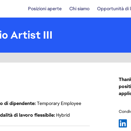
Posizioni aperte
Chi siamo
Opportunità di 
o Artist III
Thank
posit
appli
o di dipendente
Temporary Employee
Condiv
alità di lavoro flessibile
Hybrid