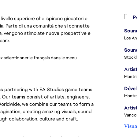
Po
livello superiore che ispirano giocatori e
oria. Parte di una comunità che si connette
Sound
era, vengono stimolate nuove prospettive e
care.
Sound
Stock
ez sélectionner le français dans le menu 
Artist
Montre
ams partnering with EA Studios game teams
Montre
 Our teams consist of artists, engineers,
Worldwide, we combine our teams to form a
magination, creating amazing visuals, sound
Vanco
gh collaboration, culture and craft.
Visua