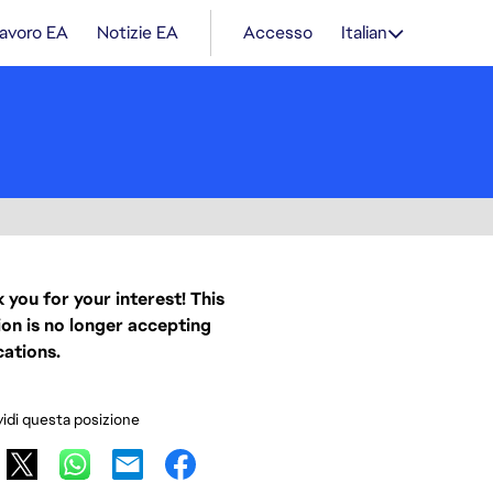
lavoro EA
Notizie EA
Accesso
Italian
 you for your interest! This
ion is no longer accepting
cations.
idi questa posizione