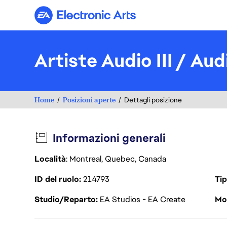
Electronic Arts
Artiste Audio III / Audi
Home
Posizioni aperte
Dettagli posizione
Informazioni generali
Località
: Montreal, Quebec, Canada
ID del ruolo
214793
Tip
Studio/Reparto
EA Studios - EA Create
Mod