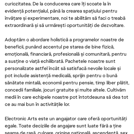
curiozitatea. De la conducerea care îți scoate la în
evidență potențialul, până la crearea spațiului pentru
învățare și experimentare, noi te abilităm să faci o treabă
extraordinară și să urmărești oportunități de dezvoltare.
Adoptăm o abordare holistică a programelor noastre de
beneficii, punând accentul pe starea de bine fizică,
emoțională, financiară, profesională și comunitară, pentru
a susține o viață echilibrată. Pachetele noastre sunt
personalizate astfel încât să satisfacă nevoile locale și
pot include asistență medicală, sprijin pentru o bună
sănătate mintală, economii pentru pensie, timp liber plătit,
concedii familiale, jocuri gratuite și multe altele. Cultivăm
medii în care echipele noastre pot întotdeauna să dea tot
ce au mai bun în activitățile lor.
Electronic Arts este un angajator care oferă oportunități
egale. Toate deciziile de angajare sunt luate fără a ține
seama de rasă, culoare, origine națională, ascendență, sex,