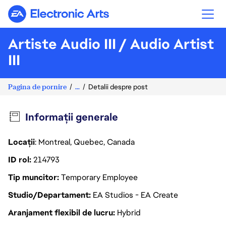
Electronic Arts
Artiste Audio III / Audio Artist
III
Pagina de pornire
...
Detalii despre post
Informații generale
Locații
: Montreal, Quebec, Canada
ID rol
214793
Tip muncitor
Temporary Employee
Studio/Departament
EA Studios - EA Create
Aranjament flexibil de lucru
Hybrid