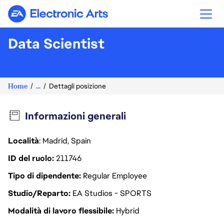
Electronic Arts
Data Scientist
Home
...
Dettagli posizione
Informazioni generali
Località
: Madrid, Spain
ID del ruolo
211746
Tipo di dipendente
Regular Employee
Studio/Reparto
EA Studios - SPORTS
Modalità di lavoro flessibile
Hybrid