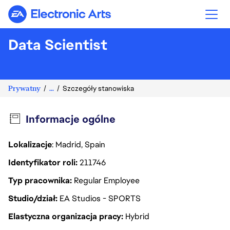
Electronic Arts
Data Scientist
Prywatny
...
Szczegóły stanowiska
Informacje ogólne
Lokalizacje
: Madrid, Spain
Identyfikator roli
211746
Typ pracownika
Regular Employee
Studio/dział
EA Studios - SPORTS
Elastyczna organizacja pracy
Hybrid