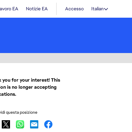
lavoro EA
Notizie EA
Accesso
Italian
 you for your interest! This
ion is no longer accepting
cations.
idi questa posizione