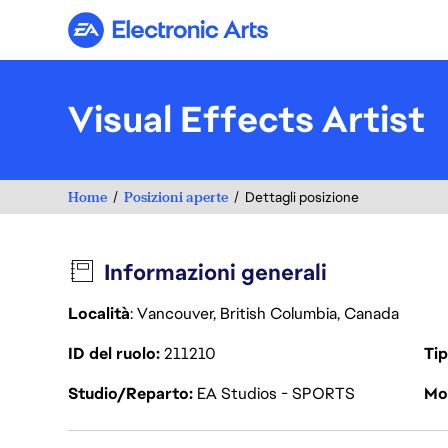
Electronic Arts
Visual Effects Artist
Home
Posizioni aperte
Dettagli posizione
Informazioni generali
Località
: Vancouver, British Columbia, Canada
ID del ruolo
211210
Tip
Studio/Reparto
EA Studios - SPORTS
Mod