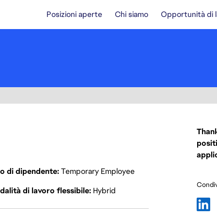
Posizioni aperte
Chi siamo
Opportunità di 
Thank
posit
appli
o di dipendente
Temporary Employee
Condiv
alità di lavoro flessibile
Hybrid