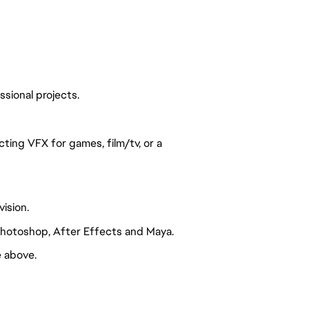
ssional projects.
cting VFX for games, film/tv, or a
vision.
Photoshop, After Effects and Maya.
e above.