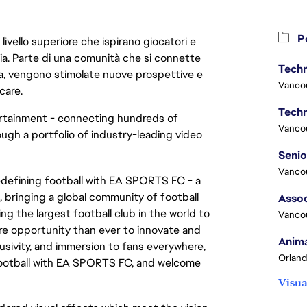
Po
livello superiore che ispirano giocatori e
oria. Parte di una comunità che si connette
Techn
era, vengono stimolate nuove prospettive e
Vanco
care.
Techn
ertainment - connecting hundreds of
Vanco
ough a portfolio of industry-leading video
Vanco
redefining football with EA SPORTS FC - a
 bringing a global community of football
Assoc
ng the largest football club in the world to
Vanco
ore opportunity than ever to innovate and
Anima
lusivity, and immersion to fans everywhere,
Orland
f football with EA SPORTS FC, and welcome
Visua