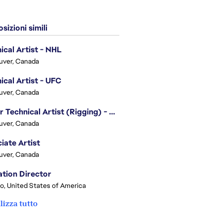
sizioni simili
ical Artist - NHL
uver, Canada
ical Artist - UFC
uver, Canada
Senior Technical Artist (Rigging) - EA SPORTS Technology
uver, Canada
iate Artist
uver, Canada
tion Director
o, United States of America
lizza tutto