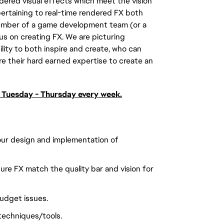
endered visual effects which meet the vision
pertaining to real-time rendered FX both
 member of a game development team (or a
us on creating FX. We are picturing
ity to both inspire and create, who can
 their hard earned expertise to create an
 Tuesday - Thursday every week.
our design and implementation of
ure FX match the quality bar and vision for
udget issues.
 techniques/tools.