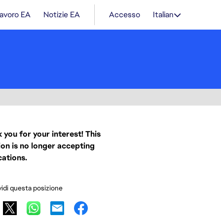
lavoro EA
Notizie EA
Accesso
Italian
 you for your interest! This
ion is no longer accepting
cations.
idi questa posizione