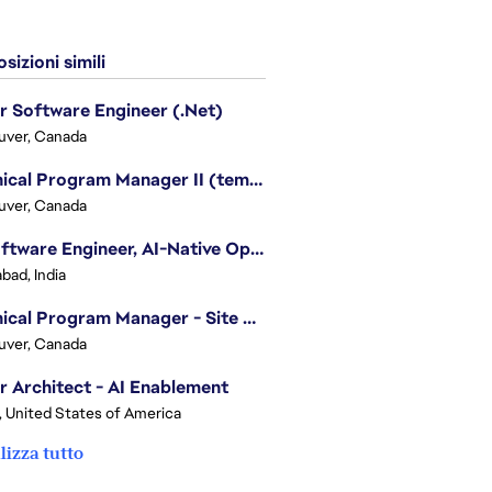
sizioni simili
r Software Engineer (.Net)
uver, Canada
Technical Program Manager II (temporary)
uver, Canada
Sr. Software Engineer, AI-Native Operations Platform
bad, India
Technical Program Manager - Site Reliability Engineering (SRE)
uver, Canada
r Architect - AI Enablement
, United States of America
lizza tutto