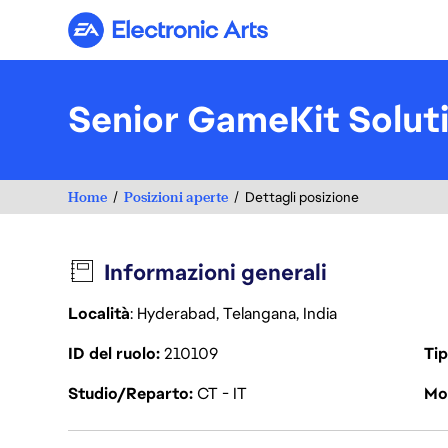
Electronic Arts
Senior GameKit Solut
Home
Posizioni aperte
Dettagli posizione
Informazioni generali
Località
: Hyderabad, Telangana, India
ID del ruolo
210109
Tip
Studio/Reparto
CT - IT
Mod