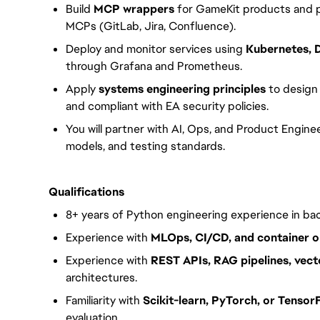
Build
MCP wrappers
for GameKit products and p
MCPs (GitLab, Jira, Confluence).
Deploy and monitor services using
Kubernetes, 
through Grafana and Prometheus.
Apply
systems engineering principles
to design 
and compliant with EA security policies.
You will partner with AI, Ops, and Product Engin
models, and testing standards.
Qualifications
8+ years of Python engineering experience in ba
Experience with
MLOps, CI/CD, and container o
Experience with
REST APIs, RAG pipelines, vec
architectures.
Familiarity with
Scikit-learn, PyTorch, or Tensor
evaluation.