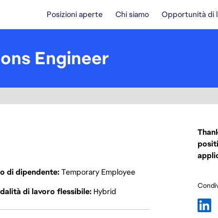
Posizioni aperte
Chi siamo
Opportunità di 
ions Engineer
Thank
posit
appli
o di dipendente
Temporary Employee
Condiv
alità di lavoro flessibile
Hybrid