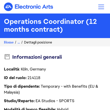
Electronic Arts
Operations Coordinator (12
months contract)
Home
...
Dettagli posizione
Informazioni generali
Località
: Köln, Germany
ID del ruolo
214118
Tipo di dipendente
Temporary - with Benefits (EU &
Malaysia)
Studio/Reparto
EA Studios - SPORTS
Modalità di lavoro flessibile
Hybrid