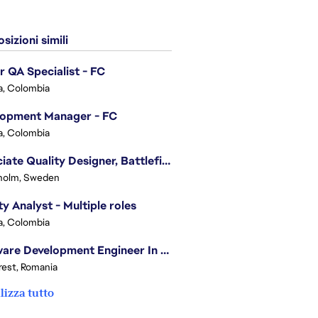
sizioni simili
r QA Specialist - FC
, Colombia
lopment Manager - FC
, Colombia
Associate Quality Designer, Battlefield QV
holm, Sweden
ty Analyst - Multiple roles
, Colombia
Software Development Engineer In Test
est, Romania
lizza tutto