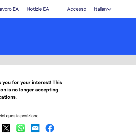
lavoro EA
Notizie EA
Accesso
Italian
 you for your interest! This
ion is no longer accepting
cations.
idi questa posizione