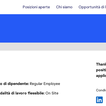
Posizioni aperte
Chi siamo
Opportunità di 
Thank
posit
appli
o di dipendente
Regular Employee
Condiv
alità di lavoro flessibile
On Site