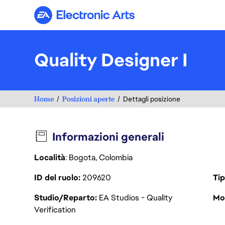
Electronic Arts
Quality Designer I
Home
Posizioni aperte
Dettagli posizione
Informazioni generali
Località
: Bogota, Colombia
ID del ruolo
209620
Tip
Studio/Reparto
EA Studios - Quality
Mod
Verification