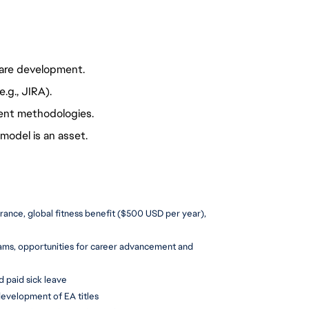
ware development.
.g., JIRA).
ent methodologies.
model is an asset.
urance, global fitness benefit ($500 USD per year), 
ms, opportunities for career advancement and 
d paid sick leave
development of EA titles