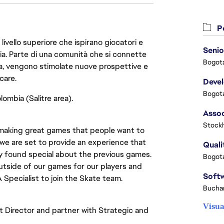
Po
livello superiore che ispirano giocatori e
Senio
oria. Parte di una comunità che si connette
Bogota
era, vengono stimolate nuove prospettive e
care.
Deve
Bogota
ombia (Salitre area).
Stock
nd making great games that people want to
 we are set to provide an experience that
Quali
 found special about the previous games.
Bogota
outside of our games for our players and
 Specialist to join the Skate team.
Buchar
Visua
t Director and partner with Strategic and