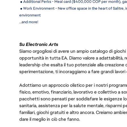
 ● Additional Perks - Meal card ($400,000 COP per month), g
 ● Work Environment - New office space in the heart of Salitre, 
environment
…and more!
Su Electronic Arts
Siamo orgogliosi di avere un ampio catalogo di giochi
opportunità in tutta EA. Diamo valore a adattabilità, res
leadership che esalta il tuo potenziale alla creazione 
sperimentazione, ti incoraggiamo a fare grandi lavori 
Adottiamo un approccio olistico per i nostri program
fisico, emotivo, finanziario, lavorativo e collettivo a s
pacchetti sono pensati per soddisfare le esigenze lo
sanitaria, assistenza per la salute mentale, risparmi p
familiari, giochi gratuiti e altro ancora. Creiamo ambi
dare il meglio in ciò che fanno.