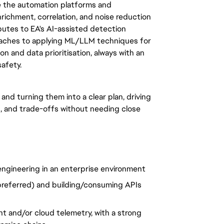
ve the automation platforms and
nrichment, correlation, and noise reduction
ibutes to EA's AI-assisted detection
aches to applying ML/LLM techniques for
n and data prioritisation, always with an
safety.
nd turning them into a clear plan, driving
, and trade-offs without needing close
engineering in an enterprise environment
preferred) and building/consuming APIs
t and/or cloud telemetry, with a strong