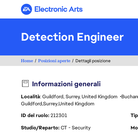
Electronic Arts
Detection Engineer
Home
Posizioni aperte
Dettagli posizione
Informazioni generali
Località
: Guildford, Surrey, United Kingdom
Buchar
Guildford
Surrey
United Kingdom
ID del ruolo
212301
Tip
Studio/Reparto
CT - Security
Mod