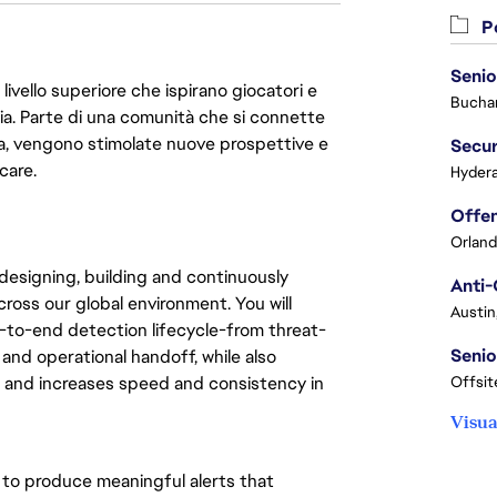
Po
Senio
livello superiore che ispirano giocatori e
Buchar
oria. Parte di una comunità che si connette
era, vengono stimolate nuove prospettive e
Secur
care.
Hydera
Orland
designing, building and continuously
Anti-
ross our global environment. You will
Austin
d-to-end detection lifecycle-from threat-
Senio
and operational handoff, while also
l and increases speed and consistency in
Offsit
Visua
 to produce meaningful alerts that