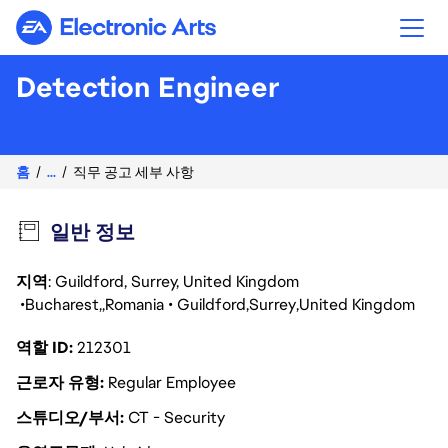
Electronic Arts
Detection Engineer
홈
...
직무 공고 세부 사항
일반 정보
지역
: Guildford, Surrey, United Kingdom
Bucharest
Romania
Guildford
Surrey
United Kingdom
역할 ID
212301
근로자 유형
Regular Employee
스튜디오/부서
CT - Security