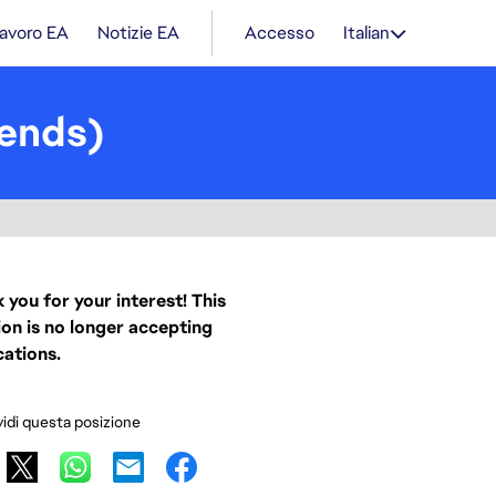
lavoro EA
Notizie EA
Accesso
Italian
ends)
 you for your interest! This
ion is no longer accepting
cations.
idi questa posizione