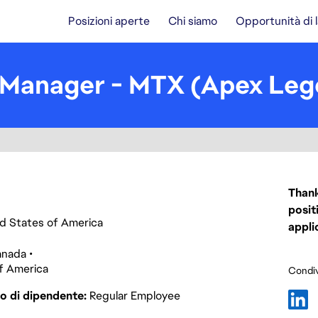
Posizioni aperte
Chi siamo
Opportunità di 
 Manager - MTX (Apex Leg
Thank
posit
ted States of America
appli
anada
f America
Condiv
o di dipendente
Regular Employee