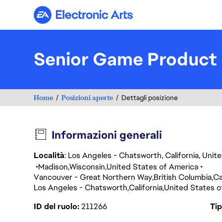
Electronic Arts
Senior Game Product
Home
Posizioni aperte
Dettagli posizione
Informazioni generali
Località
: Los Angeles - Chatsworth, California, Uni
Madison
Wisconsin
United States of America
Vancouver - Great Northern Way
British Columbia
C
Los Angeles - Chatsworth
California
United States o
ID del ruolo
211266
Tip