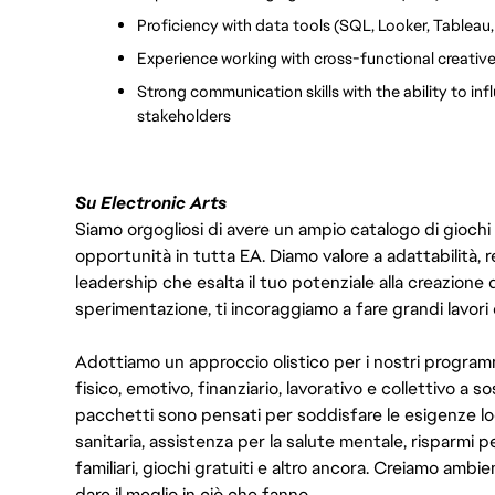
Proficiency with data tools (SQL, Looker, Tableau, 
Experience working with cross-functional creative
Strong communication skills with the ability to inf
stakeholders
Su Electronic Arts
Siamo orgogliosi di avere un ampio catalogo di giochi
opportunità in tutta EA. Diamo valore a adattabilità, res
leadership che esalta il tuo potenziale alla creazione 
sperimentazione, ti incoraggiamo a fare grandi lavori 
Adottiamo un approccio olistico per i nostri program
fisico, emotivo, finanziario, lavorativo e collettivo a s
pacchetti sono pensati per soddisfare le esigenze lo
sanitaria, assistenza per la salute mentale, risparmi p
familiari, giochi gratuiti e altro ancora. Creiamo ambi
dare il meglio in ciò che fanno.