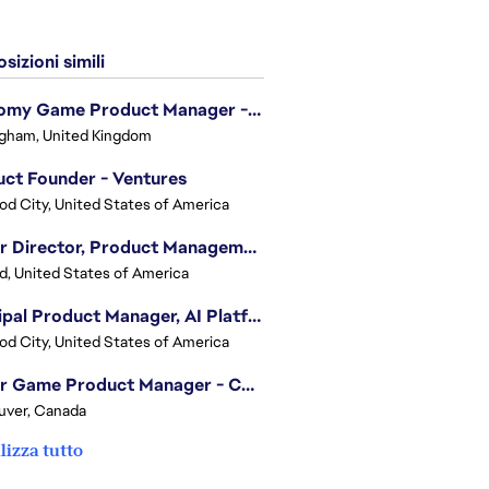
sizioni simili
Economy Game Product Manager - EA SPORTS™ F1
gham, United Kingdom
ct Founder - Ventures
d City, United States of America
Senior Director, Product Management - Head of Sims Marketplace
nd, United States of America
Principal Product Manager, AI Platform
d City, United States of America
Senior Game Product Manager - College Football
uver, Canada
lizza tutto