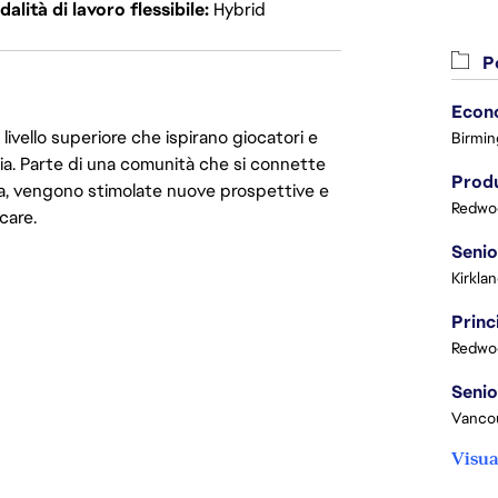
alità di lavoro flessibile
Hybrid
Po
livello superiore che ispirano giocatori e
Birmin
oria. Parte di una comunità che si connette
Produ
era, vengono stimolate nuove prospettive e
Redwoo
care.
Kirkla
Redwoo
Vanco
Visua