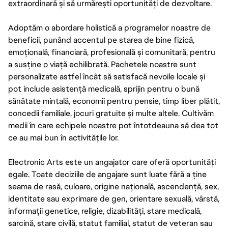
extraordinară și să urmărești oportunități de dezvoltare.
Adoptăm o abordare holistică a programelor noastre de
beneficii, punând accentul pe starea de bine fizică,
emoțională, financiară, profesională și comunitară, pentru
a susține o viață echilibrată. Pachetele noastre sunt
personalizate astfel încât să satisfacă nevoile locale și
pot include asistență medicală, sprijin pentru o bună
sănătate mintală, economii pentru pensie, timp liber plătit,
concedii familiale, jocuri gratuite și multe altele. Cultivăm
medii în care echipele noastre pot întotdeauna să dea tot
ce au mai bun în activitățile lor.
Electronic Arts este un angajator care oferă oportunități
egale. Toate deciziile de angajare sunt luate fără a ține
seama de rasă, culoare, origine națională, ascendență, sex,
identitate sau exprimare de gen, orientare sexuală, vârstă,
informații genetice, religie, dizabilități, stare medicală,
sarcină, stare civilă, statut familial, statut de veteran sau