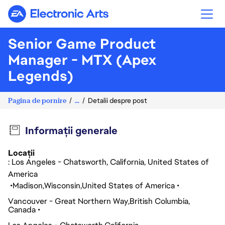
Electronic Arts
Senior Game Product
Manager - MTX (Apex
Legends)
Pagina de pornire
...
Detalii despre post
Informații generale
Locații
: Los Angeles - Chatsworth, California, United States of
America
Madison
Wisconsin
United States of America
Vancouver - Great Northern Way
British Columbia
Canada