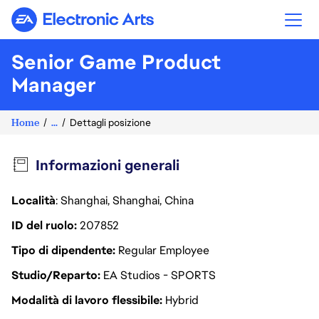
Electronic Arts
Senior Game Product
Manager
Home
...
Dettagli posizione
Informazioni generali
Località
: Shanghai, Shanghai, China
ID del ruolo
207852
Tipo di dipendente
Regular Employee
Studio/Reparto
EA Studios - SPORTS
Modalità di lavoro flessibile
Hybrid