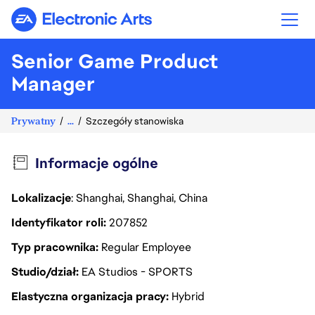
Electronic Arts
Senior Game Product
Manager
Prywatny
...
Szczegóły stanowiska
Informacje ogólne
Lokalizacje
: Shanghai, Shanghai, China
Identyfikator roli
207852
Typ pracownika
Regular Employee
Studio/dział
EA Studios - SPORTS
Elastyczna organizacja pracy
Hybrid