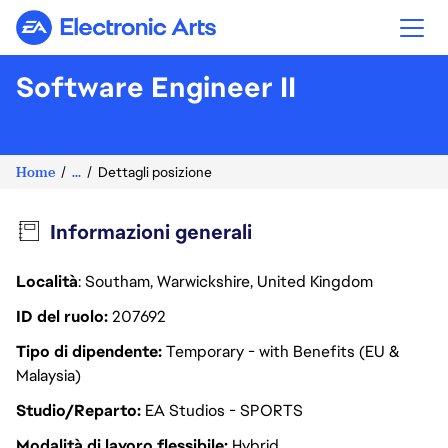
Electronic Arts
Software Engineer II
Home
...
Dettagli posizione
Informazioni generali
Località
: Southam, Warwickshire, United Kingdom
ID del ruolo
207692
Tipo di dipendente
Temporary - with Benefits (EU &
Malaysia)
Studio/Reparto
EA Studios - SPORTS
Modalità di lavoro flessibile
Hybrid