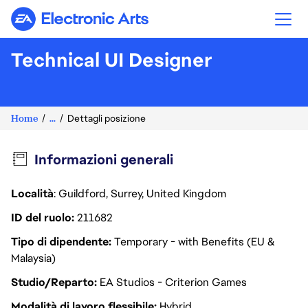
Electronic Arts
Technical UI Designer
Home
...
Dettagli posizione
Informazioni generali
Località
: Guildford, Surrey, United Kingdom
ID del ruolo
211682
Tipo di dipendente
Temporary - with Benefits (EU &
Malaysia)
Studio/Reparto
EA Studios - Criterion Games
Modalità di lavoro flessibile
Hybrid